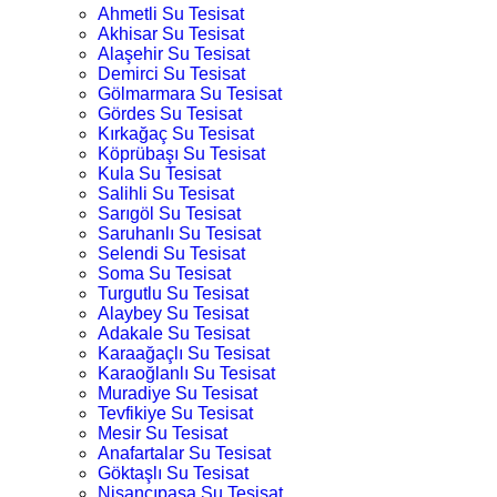
Ahmetli Su Tesisat
Akhisar Su Tesisat
Alaşehir Su Tesisat
Demirci Su Tesisat
Gölmarmara Su Tesisat
Gördes Su Tesisat
Kırkağaç Su Tesisat
Köprübaşı Su Tesisat
Kula Su Tesisat
Salihli Su Tesisat
Sarıgöl Su Tesisat
Saruhanlı Su Tesisat
Selendi Su Tesisat
Soma Su Tesisat
Turgutlu Su Tesisat
Alaybey Su Tesisat
Adakale Su Tesisat
Karaağaçlı Su Tesisat
Karaoğlanlı Su Tesisat
Muradiye Su Tesisat
Tevfikiye Su Tesisat
Mesir Su Tesisat
Anafartalar Su Tesisat
Göktaşlı Su Tesisat
Nişancıpaşa Su Tesisat