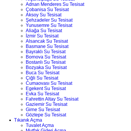
Adnan Menderes Su Tesisat
Çobanisa Su Tesisat
Aksoy Su Tesisat
Şehzadeler Su Tesisat
Yunusemre Su Tesisat
Aliağa Su Tesisat
İzmir Su Tesisat
Alsancak Su Tesisat
Basmane Su Tesisat
Bayraklı Su Tesisat
Bornova Su Tesisat
Bostanlı Su Tesisat
Bozyaka Su Tesisat
Buca Su Tesisat
Çiğli Su Tesisat
Cumaovası Su Tesisat
Egekent Su Tesisat
Evka Su Tesisat
Fahrettin Altay Su Tesisat
Gaziemir Su Tesisat
Girne Su Tesisat
Göztepe Su Tesisat
Tıkanık Açma
Tuvalet Açma
Mutfak Gideri Açma