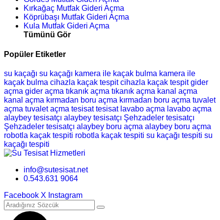
Kırkağaç Mutfak Gideri Açma
Köprübaşı Mutfak Gideri Açma
Kula Mutfak Gideri Açma
Tümünü Gör
Popüler Etiketler
su kaçağı
su kaçağı
kamera ile kaçak bulma
kamera ile
kaçak bulma
cihazla kaçak tespit
cihazla kaçak tespit
gider
açma
gider açma
tıkanık açma
tıkanık açma
kanal açma
kanal açma
kırmadan boru açma
kırmadan boru açma
tuvalet
açma
tuvalet açma
tesisat
tesisat
lavabo açma
lavabo açma
alaybey tesisatçı
alaybey tesisatçı
Şehzadeler tesisatçı
Şehzadeler tesisatçı
alaybey boru açma
alaybey boru açma
robotla kaçak tespiti
robotla kaçak tespiti
su kaçağı tespiti
su
kaçağı tespiti
info@sutesisat.net
0.543.631 9064
Facebook
X
Instagram