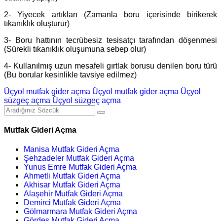
2- Yiyecek artıkları (Zamanla boru içerisinde birikerek
tıkanıklık oluşturur)
3- Boru hattının tecrübesiz tesisatçı tarafından döşenmesi
(Sürekli tıkanıklık oluşumuna sebep olur)
4- Kullanılmış uzun mesafeli gırtlak borusu denilen boru türü
(Bu borular kesinlikle tavsiye edilmez)
Üçyol mutfak gider açma
Üçyol mutfak gider açma
Üçyol
süzgeç açma
Üçyol süzgeç açma
Mutfak Gideri Açma
Manisa Mutfak Gideri Açma
Şehzadeler Mutfak Gideri Açma
Yunus Emre Mutfak Gideri Açma
Ahmetli Mutfak Gideri Açma
Akhisar Mutfak Gideri Açma
Alaşehir Mutfak Gideri Açma
Demirci Mutfak Gideri Açma
Gölmarmara Mutfak Gideri Açma
Gördes Mutfak Gideri Açma