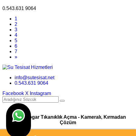
0.543.631 9064
1
2
3
4
5
6
7
»
info@sutesisat.net
0.543.631 9064
Facebook
X
Instagram
Pimaş Logar Tıkanıklık Açma - Kameralı, Kırmadan
Çözüm
© Su Tesisatı & Tıkanıklık Açma Hizmetleri I Tasarım
Ankara