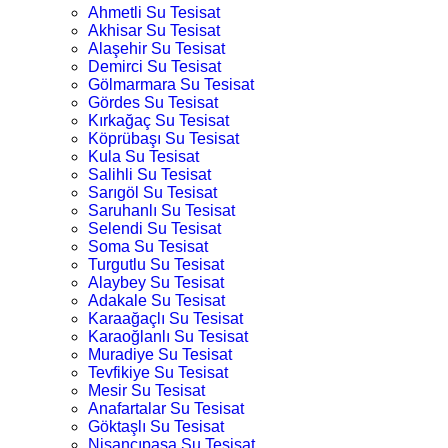
Ahmetli Su Tesisat
Akhisar Su Tesisat
Alaşehir Su Tesisat
Demirci Su Tesisat
Gölmarmara Su Tesisat
Gördes Su Tesisat
Kırkağaç Su Tesisat
Köprübaşı Su Tesisat
Kula Su Tesisat
Salihli Su Tesisat
Sarıgöl Su Tesisat
Saruhanlı Su Tesisat
Selendi Su Tesisat
Soma Su Tesisat
Turgutlu Su Tesisat
Alaybey Su Tesisat
Adakale Su Tesisat
Karaağaçlı Su Tesisat
Karaoğlanlı Su Tesisat
Muradiye Su Tesisat
Tevfikiye Su Tesisat
Mesir Su Tesisat
Anafartalar Su Tesisat
Göktaşlı Su Tesisat
Nişancıpaşa Su Tesisat