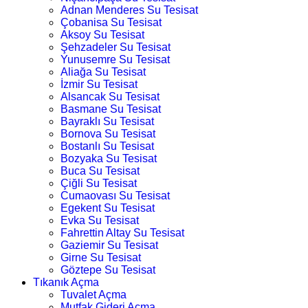
Adnan Menderes Su Tesisat
Çobanisa Su Tesisat
Aksoy Su Tesisat
Şehzadeler Su Tesisat
Yunusemre Su Tesisat
Aliağa Su Tesisat
İzmir Su Tesisat
Alsancak Su Tesisat
Basmane Su Tesisat
Bayraklı Su Tesisat
Bornova Su Tesisat
Bostanlı Su Tesisat
Bozyaka Su Tesisat
Buca Su Tesisat
Çiğli Su Tesisat
Cumaovası Su Tesisat
Egekent Su Tesisat
Evka Su Tesisat
Fahrettin Altay Su Tesisat
Gaziemir Su Tesisat
Girne Su Tesisat
Göztepe Su Tesisat
Tıkanık Açma
Tuvalet Açma
Mutfak Gideri Açma