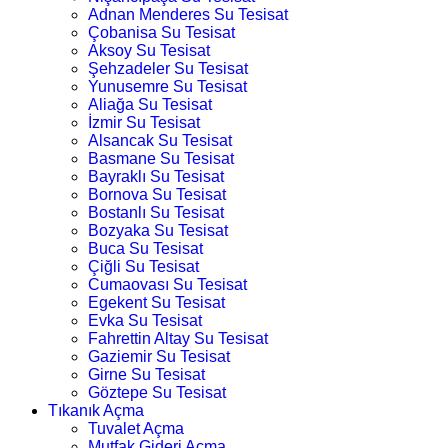
Adnan Menderes Su Tesisat
Çobanisa Su Tesisat
Aksoy Su Tesisat
Şehzadeler Su Tesisat
Yunusemre Su Tesisat
Aliağa Su Tesisat
İzmir Su Tesisat
Alsancak Su Tesisat
Basmane Su Tesisat
Bayraklı Su Tesisat
Bornova Su Tesisat
Bostanlı Su Tesisat
Bozyaka Su Tesisat
Buca Su Tesisat
Çiğli Su Tesisat
Cumaovası Su Tesisat
Egekent Su Tesisat
Evka Su Tesisat
Fahrettin Altay Su Tesisat
Gaziemir Su Tesisat
Girne Su Tesisat
Göztepe Su Tesisat
Tıkanık Açma
Tuvalet Açma
Mutfak Gideri Açma