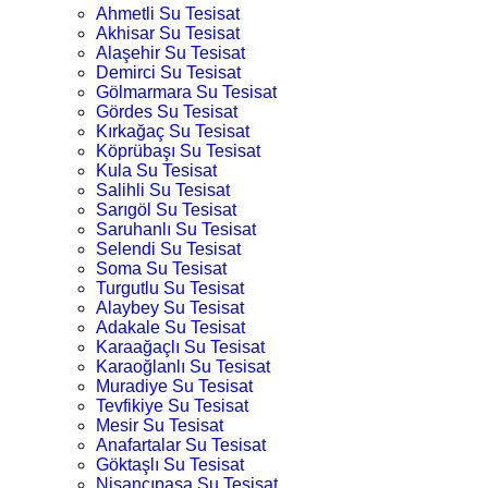
Ahmetli Su Tesisat
Akhisar Su Tesisat
Alaşehir Su Tesisat
Demirci Su Tesisat
Gölmarmara Su Tesisat
Gördes Su Tesisat
Kırkağaç Su Tesisat
Köprübaşı Su Tesisat
Kula Su Tesisat
Salihli Su Tesisat
Sarıgöl Su Tesisat
Saruhanlı Su Tesisat
Selendi Su Tesisat
Soma Su Tesisat
Turgutlu Su Tesisat
Alaybey Su Tesisat
Adakale Su Tesisat
Karaağaçlı Su Tesisat
Karaoğlanlı Su Tesisat
Muradiye Su Tesisat
Tevfikiye Su Tesisat
Mesir Su Tesisat
Anafartalar Su Tesisat
Göktaşlı Su Tesisat
Nişancıpaşa Su Tesisat