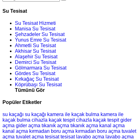
Su Tesisat
Su Tesisat Hizmeti
Manisa Su Tesisat
Şehzadeler Su Tesisat
Yunus Emre Su Tesisat
Ahmetli Su Tesisat
Akhisar Su Tesisat
Alaşehir Su Tesisat
Demirci Su Tesisat
Gölmarmara Su Tesisat
Gördes Su Tesisat
Kırkağaç Su Tesisat
Köprübaşı Su Tesisat
Tümünü Gör
Popüler Etiketler
su kaçağı
su kaçağı
kamera ile kaçak bulma
kamera ile
kaçak bulma
cihazla kaçak tespit
cihazla kaçak tespit
gider
açma
gider açma
tıkanık açma
tıkanık açma
kanal açma
kanal açma
kırmadan boru açma
kırmadan boru açma
tuvalet
açma
tuvalet açma
tesisat
tesisat
lavabo açma
lavabo açma