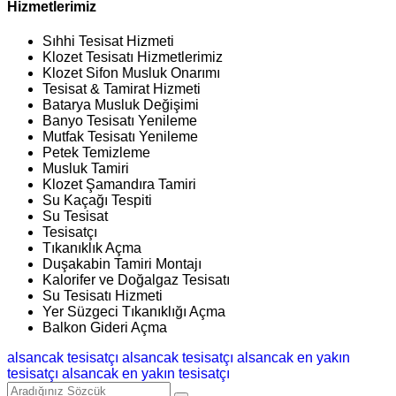
Hizmetlerimiz
Sıhhi Tesisat Hizmeti
Klozet Tesisatı Hizmetlerimiz
Klozet Sifon Musluk Onarımı
Tesisat & Tamirat Hizmeti
Batarya Musluk Değişimi
Banyo Tesisatı Yenileme
Mutfak Tesisatı Yenileme
Petek Temizleme
Musluk Tamiri
Klozet Şamandıra Tamiri
Su Kaçağı Tespiti
Su Tesisat
Tesisatçı
Tıkanıklık Açma
Duşakabin Tamiri Montajı
Kalorifer ve Doğalgaz Tesisatı
Su Tesisatı Hizmeti
Yer Süzgeci Tıkanıklığı Açma
Balkon Gideri Açma
alsancak tesisatçı
alsancak tesisatçı
alsancak en yakın
tesisatçı
alsancak en yakın tesisatçı