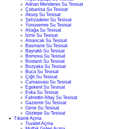
Adnan Menderes Su Tesisat
Çobanisa Su Tesisat
Aksoy Su Tesisat
Şehzadeler Su Tesisat
Yunusemre Su Tesisat
Aliağa Su Tesisat
İzmir Su Tesisat
Alsancak Su Tesisat
Basmane Su Tesisat
Bayraklı Su Tesisat
Bornova Su Tesisat
Bostanlı Su Tesisat
Bozyaka Su Tesisat
Buca Su Tesisat
Çiğli Su Tesisat
Cumaovası Su Tesisat
Egekent Su Tesisat
Evka Su Tesisat
Fahrettin Altay Su Tesisat
Gaziemir Su Tesisat
Girne Su Tesisat
Göztepe Su Tesisat
Tıkanık Açma
Tuvalet Açma
Mutfak Gideri Açma