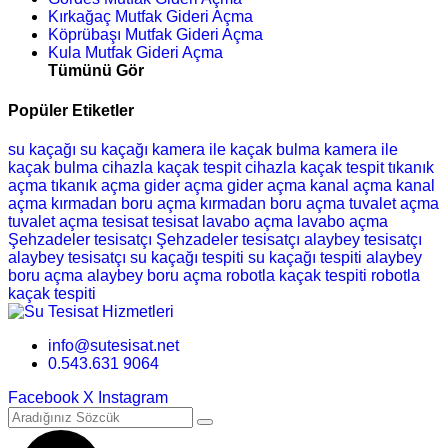
Kırkağaç Mutfak Gideri Açma
Köprübaşı Mutfak Gideri Açma
Kula Mutfak Gideri Açma
Tümünü Gör
Popüler Etiketler
su kaçağı
su kaçağı
kamera ile kaçak bulma
kamera ile
kaçak bulma
cihazla kaçak tespit
cihazla kaçak tespit
tıkanık
açma
tıkanık açma
gider açma
gider açma
kanal açma
kanal
açma
kırmadan boru açma
kırmadan boru açma
tuvalet açma
tuvalet açma
tesisat
tesisat
lavabo açma
lavabo açma
Şehzadeler tesisatçı
Şehzadeler tesisatçı
alaybey tesisatçı
alaybey tesisatçı
su kaçağı tespiti
su kaçağı tespiti
alaybey
boru açma
alaybey boru açma
robotla kaçak tespiti
robotla
kaçak tespiti
info@sutesisat.net
0.543.631 9064
Facebook
X
Instagram