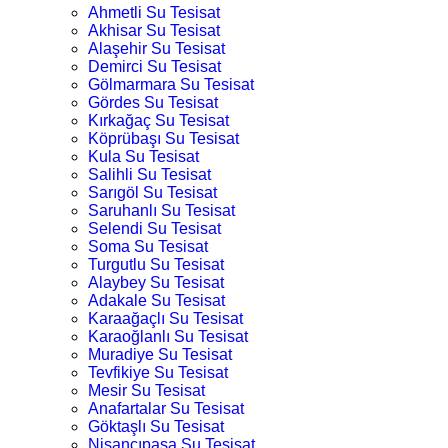
Ahmetli Su Tesisat
Akhisar Su Tesisat
Alaşehir Su Tesisat
Demirci Su Tesisat
Gölmarmara Su Tesisat
Gördes Su Tesisat
Kırkağaç Su Tesisat
Köprübaşı Su Tesisat
Kula Su Tesisat
Salihli Su Tesisat
Sarıgöl Su Tesisat
Saruhanlı Su Tesisat
Selendi Su Tesisat
Soma Su Tesisat
Turgutlu Su Tesisat
Alaybey Su Tesisat
Adakale Su Tesisat
Karaağaçlı Su Tesisat
Karaoğlanlı Su Tesisat
Muradiye Su Tesisat
Tevfikiye Su Tesisat
Mesir Su Tesisat
Anafartalar Su Tesisat
Göktaşlı Su Tesisat
Nişancıpaşa Su Tesisat