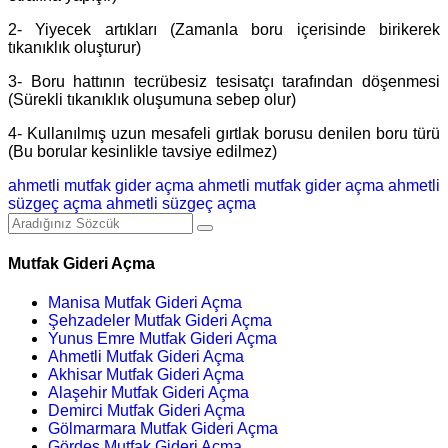
2- Yiyecek artıkları (Zamanla boru içerisinde birikerek
tıkanıklık oluşturur)
3- Boru hattının tecrübesiz tesisatçı tarafından döşenmesi
(Sürekli tıkanıklık oluşumuna sebep olur)
4- Kullanılmış uzun mesafeli gırtlak borusu denilen boru türü
(Bu borular kesinlikle tavsiye edilmez)
ahmetli mutfak gider açma
ahmetli mutfak gider açma
ahmetli
süzgeç açma
ahmetli süzgeç açma
Mutfak Gideri Açma
Manisa Mutfak Gideri Açma
Şehzadeler Mutfak Gideri Açma
Yunus Emre Mutfak Gideri Açma
Ahmetli Mutfak Gideri Açma
Akhisar Mutfak Gideri Açma
Alaşehir Mutfak Gideri Açma
Demirci Mutfak Gideri Açma
Gölmarmara Mutfak Gideri Açma
Gördes Mutfak Gideri Açma