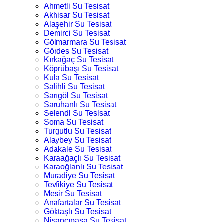
Ahmetli Su Tesisat
Akhisar Su Tesisat
Alaşehir Su Tesisat
Demirci Su Tesisat
Gölmarmara Su Tesisat
Gördes Su Tesisat
Kırkağaç Su Tesisat
Köprübaşı Su Tesisat
Kula Su Tesisat
Salihli Su Tesisat
Sarıgöl Su Tesisat
Saruhanlı Su Tesisat
Selendi Su Tesisat
Soma Su Tesisat
Turgutlu Su Tesisat
Alaybey Su Tesisat
Adakale Su Tesisat
Karaağaçlı Su Tesisat
Karaoğlanlı Su Tesisat
Muradiye Su Tesisat
Tevfikiye Su Tesisat
Mesir Su Tesisat
Anafartalar Su Tesisat
Göktaşlı Su Tesisat
Nişancıpaşa Su Tesisat