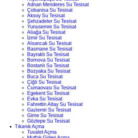
Adnan Menderes Su Tesisat
Çobanisa Su Tesisat
Aksoy Su Tesisat
Şehzadeler Su Tesisat
Yunusemre Su Tesisat
Aliağa Su Tesisat
İzmir Su Tesisat
Alsancak Su Tesisat
Basmane Su Tesisat
Bayraklı Su Tesisat
Bornova Su Tesisat
Bostanlı Su Tesisat
Bozyaka Su Tesisat
Buca Su Tesisat
Çiğli Su Tesisat
Cumaovası Su Tesisat
Egekent Su Tesisat
Evka Su Tesisat
Fahrettin Altay Su Tesisat
Gaziemir Su Tesisat
Girne Su Tesisat
Göztepe Su Tesisat
Tıkanık Açma
Tuvalet Açma
Mutfak Gideri Açma