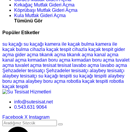
Kırkağaç Mutfak Gideri Açma
Köprübaşı Mutfak Gideri Açma
Kula Mutfak Gideri Açma
Tümünü Gör
Popüler Etiketler
su kaçağı
su kaçağı
kamera ile kaçak bulma
kamera ile
kaçak bulma
cihazla kaçak tespit
cihazla kaçak tespit
gider
açma
gider açma
tıkanık açma
tıkanık açma
kanal açma
kanal açma
kırmadan boru açma
kırmadan boru açma
tuvalet
açma
tuvalet açma
tesisat
tesisat
lavabo açma
lavabo açma
Şehzadeler tesisatçı
Şehzadeler tesisatçı
alaybey tesisatçı
alaybey tesisatçı
su kaçağı tespiti
su kaçağı tespiti
alaybey
boru açma
alaybey boru açma
robotla kaçak tespiti
robotla
kaçak tespiti
info@sutesisat.net
0.543.631 9064
Facebook
X
Instagram