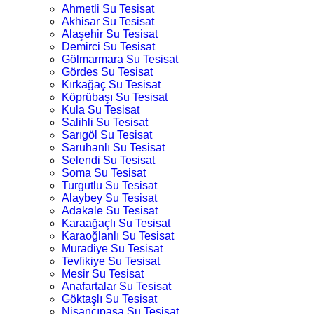
Ahmetli Su Tesisat
Akhisar Su Tesisat
Alaşehir Su Tesisat
Demirci Su Tesisat
Gölmarmara Su Tesisat
Gördes Su Tesisat
Kırkağaç Su Tesisat
Köprübaşı Su Tesisat
Kula Su Tesisat
Salihli Su Tesisat
Sarıgöl Su Tesisat
Saruhanlı Su Tesisat
Selendi Su Tesisat
Soma Su Tesisat
Turgutlu Su Tesisat
Alaybey Su Tesisat
Adakale Su Tesisat
Karaağaçlı Su Tesisat
Karaoğlanlı Su Tesisat
Muradiye Su Tesisat
Tevfikiye Su Tesisat
Mesir Su Tesisat
Anafartalar Su Tesisat
Göktaşlı Su Tesisat
Nişancıpaşa Su Tesisat