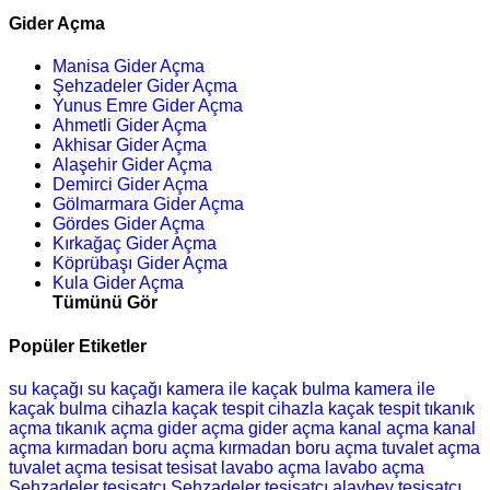
Gider Açma
Manisa Gider Açma
Şehzadeler Gider Açma
Yunus Emre Gider Açma
Ahmetli Gider Açma
Akhisar Gider Açma
Alaşehir Gider Açma
Demirci Gider Açma
Gölmarmara Gider Açma
Gördes Gider Açma
Kırkağaç Gider Açma
Köprübaşı Gider Açma
Kula Gider Açma
Tümünü Gör
Popüler Etiketler
su kaçağı
su kaçağı
kamera ile kaçak bulma
kamera ile
kaçak bulma
cihazla kaçak tespit
cihazla kaçak tespit
tıkanık
açma
tıkanık açma
gider açma
gider açma
kanal açma
kanal
açma
kırmadan boru açma
kırmadan boru açma
tuvalet açma
tuvalet açma
tesisat
tesisat
lavabo açma
lavabo açma
Şehzadeler tesisatçı
Şehzadeler tesisatçı
alaybey tesisatçı