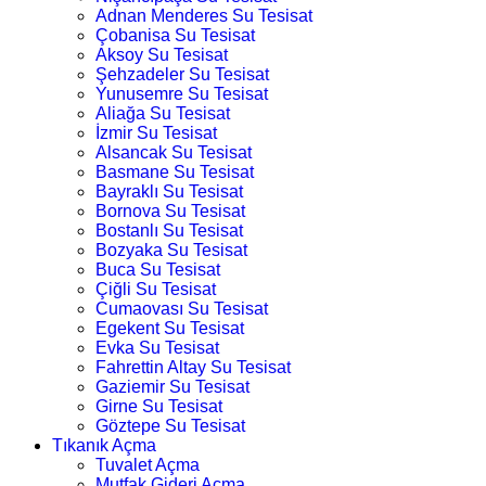
Adnan Menderes Su Tesisat
Çobanisa Su Tesisat
Aksoy Su Tesisat
Şehzadeler Su Tesisat
Yunusemre Su Tesisat
Aliağa Su Tesisat
İzmir Su Tesisat
Alsancak Su Tesisat
Basmane Su Tesisat
Bayraklı Su Tesisat
Bornova Su Tesisat
Bostanlı Su Tesisat
Bozyaka Su Tesisat
Buca Su Tesisat
Çiğli Su Tesisat
Cumaovası Su Tesisat
Egekent Su Tesisat
Evka Su Tesisat
Fahrettin Altay Su Tesisat
Gaziemir Su Tesisat
Girne Su Tesisat
Göztepe Su Tesisat
Tıkanık Açma
Tuvalet Açma
Mutfak Gideri Açma