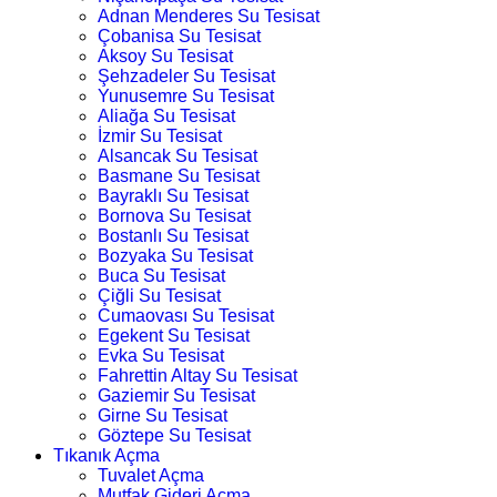
Adnan Menderes Su Tesisat
Çobanisa Su Tesisat
Aksoy Su Tesisat
Şehzadeler Su Tesisat
Yunusemre Su Tesisat
Aliağa Su Tesisat
İzmir Su Tesisat
Alsancak Su Tesisat
Basmane Su Tesisat
Bayraklı Su Tesisat
Bornova Su Tesisat
Bostanlı Su Tesisat
Bozyaka Su Tesisat
Buca Su Tesisat
Çiğli Su Tesisat
Cumaovası Su Tesisat
Egekent Su Tesisat
Evka Su Tesisat
Fahrettin Altay Su Tesisat
Gaziemir Su Tesisat
Girne Su Tesisat
Göztepe Su Tesisat
Tıkanık Açma
Tuvalet Açma
Mutfak Gideri Açma