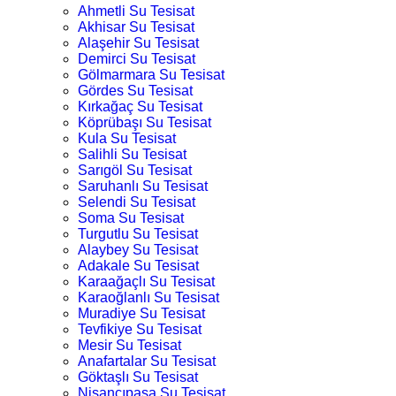
Ahmetli Su Tesisat
Akhisar Su Tesisat
Alaşehir Su Tesisat
Demirci Su Tesisat
Gölmarmara Su Tesisat
Gördes Su Tesisat
Kırkağaç Su Tesisat
Köprübaşı Su Tesisat
Kula Su Tesisat
Salihli Su Tesisat
Sarıgöl Su Tesisat
Saruhanlı Su Tesisat
Selendi Su Tesisat
Soma Su Tesisat
Turgutlu Su Tesisat
Alaybey Su Tesisat
Adakale Su Tesisat
Karaağaçlı Su Tesisat
Karaoğlanlı Su Tesisat
Muradiye Su Tesisat
Tevfikiye Su Tesisat
Mesir Su Tesisat
Anafartalar Su Tesisat
Göktaşlı Su Tesisat
Nişancıpaşa Su Tesisat