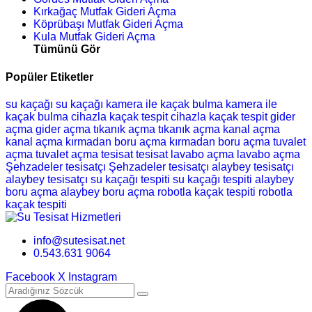
Kırkağaç Mutfak Gideri Açma
Köprübaşı Mutfak Gideri Açma
Kula Mutfak Gideri Açma
Tümünü Gör
Popüler Etiketler
su kaçağı
su kaçağı
kamera ile kaçak bulma
kamera ile
kaçak bulma
cihazla kaçak tespit
cihazla kaçak tespit
gider
açma
gider açma
tıkanık açma
tıkanık açma
kanal açma
kanal açma
kırmadan boru açma
kırmadan boru açma
tuvalet
açma
tuvalet açma
tesisat
tesisat
lavabo açma
lavabo açma
Şehzadeler tesisatçı
Şehzadeler tesisatçı
alaybey tesisatçı
alaybey tesisatçı
su kaçağı tespiti
su kaçağı tespiti
alaybey
boru açma
alaybey boru açma
robotla kaçak tespiti
robotla
kaçak tespiti
info@sutesisat.net
0.543.631 9064
Facebook
X
Instagram