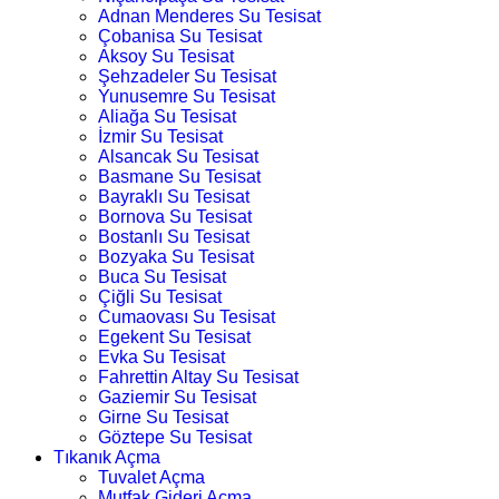
Adnan Menderes Su Tesisat
Çobanisa Su Tesisat
Aksoy Su Tesisat
Şehzadeler Su Tesisat
Yunusemre Su Tesisat
Aliağa Su Tesisat
İzmir Su Tesisat
Alsancak Su Tesisat
Basmane Su Tesisat
Bayraklı Su Tesisat
Bornova Su Tesisat
Bostanlı Su Tesisat
Bozyaka Su Tesisat
Buca Su Tesisat
Çiğli Su Tesisat
Cumaovası Su Tesisat
Egekent Su Tesisat
Evka Su Tesisat
Fahrettin Altay Su Tesisat
Gaziemir Su Tesisat
Girne Su Tesisat
Göztepe Su Tesisat
Tıkanık Açma
Tuvalet Açma
Mutfak Gideri Açma