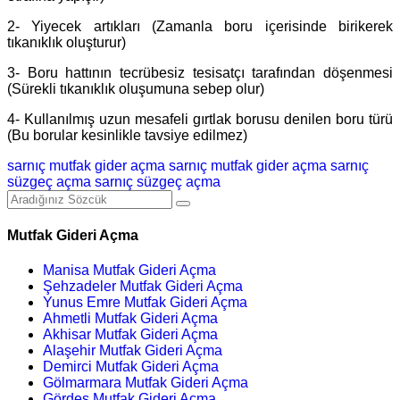
2- Yiyecek artıkları (Zamanla boru içerisinde birikerek
tıkanıklık oluşturur)
3- Boru hattının tecrübesiz tesisatçı tarafından döşenmesi
(Sürekli tıkanıklık oluşumuna sebep olur)
4- Kullanılmış uzun mesafeli gırtlak borusu denilen boru türü
(Bu borular kesinlikle tavsiye edilmez)
sarnıç mutfak gider açma
sarnıç mutfak gider açma
sarnıç
süzgeç açma
sarnıç süzgeç açma
Mutfak Gideri Açma
Manisa Mutfak Gideri Açma
Şehzadeler Mutfak Gideri Açma
Yunus Emre Mutfak Gideri Açma
Ahmetli Mutfak Gideri Açma
Akhisar Mutfak Gideri Açma
Alaşehir Mutfak Gideri Açma
Demirci Mutfak Gideri Açma
Gölmarmara Mutfak Gideri Açma
Gördes Mutfak Gideri Açma