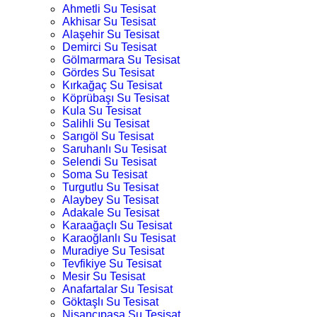
Ahmetli Su Tesisat
Akhisar Su Tesisat
Alaşehir Su Tesisat
Demirci Su Tesisat
Gölmarmara Su Tesisat
Gördes Su Tesisat
Kırkağaç Su Tesisat
Köprübaşı Su Tesisat
Kula Su Tesisat
Salihli Su Tesisat
Sarıgöl Su Tesisat
Saruhanlı Su Tesisat
Selendi Su Tesisat
Soma Su Tesisat
Turgutlu Su Tesisat
Alaybey Su Tesisat
Adakale Su Tesisat
Karaağaçlı Su Tesisat
Karaoğlanlı Su Tesisat
Muradiye Su Tesisat
Tevfikiye Su Tesisat
Mesir Su Tesisat
Anafartalar Su Tesisat
Göktaşlı Su Tesisat
Nişancıpaşa Su Tesisat