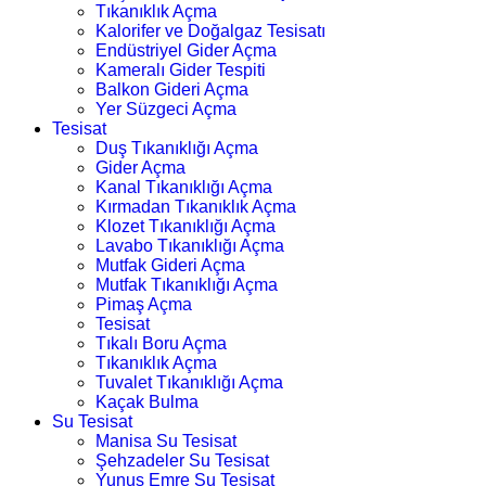
Tıkanıklık Açma
Kalorifer ve Doğalgaz Tesisatı
Endüstriyel Gider Açma
Kameralı Gider Tespiti
Balkon Gideri Açma
Yer Süzgeci Açma
Tesisat
Duş Tıkanıklığı Açma
Gider Açma
Kanal Tıkanıklığı Açma
Kırmadan Tıkanıklık Açma
Klozet Tıkanıklığı Açma
Lavabo Tıkanıklığı Açma
Mutfak Gideri Açma
Mutfak Tıkanıklığı Açma
Pimaş Açma
Tesisat
Tıkalı Boru Açma
Tıkanıklık Açma
Tuvalet Tıkanıklığı Açma
Kaçak Bulma
Su Tesisat
Manisa Su Tesisat
Şehzadeler Su Tesisat
Yunus Emre Su Tesisat