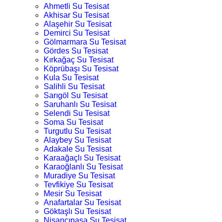
Ahmetli Su Tesisat
Akhisar Su Tesisat
Alaşehir Su Tesisat
Demirci Su Tesisat
Gölmarmara Su Tesisat
Gördes Su Tesisat
Kırkağaç Su Tesisat
Köprübaşı Su Tesisat
Kula Su Tesisat
Salihli Su Tesisat
Sarıgöl Su Tesisat
Saruhanlı Su Tesisat
Selendi Su Tesisat
Soma Su Tesisat
Turgutlu Su Tesisat
Alaybey Su Tesisat
Adakale Su Tesisat
Karaağaçlı Su Tesisat
Karaoğlanlı Su Tesisat
Muradiye Su Tesisat
Tevfikiye Su Tesisat
Mesir Su Tesisat
Anafartalar Su Tesisat
Göktaşlı Su Tesisat
Nişancıpaşa Su Tesisat