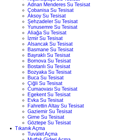
Adnan Menderes Su Tesisat
Çobanisa Su Tesisat
Aksoy Su Tesisat
Şehzadeler Su Tesisat
Yunusemre Su Tesisat
Aliağa Su Tesisat
İzmir Su Tesisat
Alsancak Su Tesisat
Basmane Su Tesisat
Bayraklı Su Tesisat
Bornova Su Tesisat
Bostanlı Su Tesisat
Bozyaka Su Tesisat
Buca Su Tesisat
Çiğli Su Tesisat
Cumaovası Su Tesisat
Egekent Su Tesisat
Evka Su Tesisat
Fahrettin Altay Su Tesisat
Gaziemir Su Tesisat
Girne Su Tesisat
Göztepe Su Tesisat
Tıkanık Açma
Tuvalet Açma
Mutfak Gideri Açma