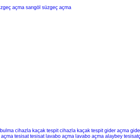
süzgeç açma
sarıgöl süzgeç açma
 bulma
cihazla kaçak tespit
cihazla kaçak tespit
gider açma
gid
t açma
tesisat
tesisat
lavabo açma
lavabo açma
alaybey tesisatç