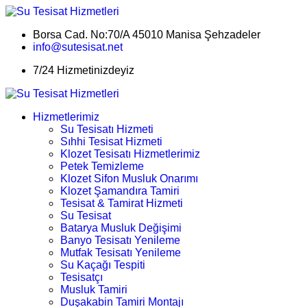
Borsa Cad. No:70/A 45010 Manisa Şehzadeler
info@sutesisat.net
7/24 Hizmetinizdeyiz
Hizmetlerimiz
Su Tesisatı Hizmeti
Sıhhi Tesisat Hizmeti
Klozet Tesisatı Hizmetlerimiz
Petek Temizleme
Klozet Sifon Musluk Onarımı
Klozet Şamandıra Tamiri
Tesisat & Tamirat Hizmeti
Su Tesisat
Batarya Musluk Değişimi
Banyo Tesisatı Yenileme
Mutfak Tesisatı Yenileme
Su Kaçağı Tespiti
Tesisatçı
Musluk Tamiri
Duşakabin Tamiri Montajı