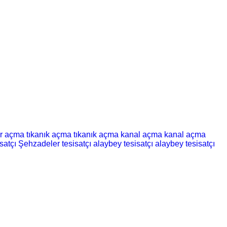
er açma
tıkanık açma
tıkanık açma
kanal açma
kanal açma
satçı
Şehzadeler tesisatçı
alaybey tesisatçı
alaybey tesisatçı