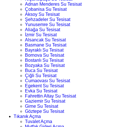
Adnan Menderes Su Tesisat
Çobanisa Su Tesisat
Aksoy Su Tesisat
Şehzadeler Su Tesisat
Yunusemre Su Tesisat
Aliağa Su Tesisat
İzmir Su Tesisat
Alsancak Su Tesisat
Basmane Su Tesisat
Bayraklı Su Tesisat
Bornova Su Tesisat
Bostanlı Su Tesisat
Bozyaka Su Tesisat
Buca Su Tesisat
Çiğli Su Tesisat
Cumaovası Su Tesisat
Egekent Su Tesisat
Evka Su Tesisat
Fahrettin Altay Su Tesisat
Gaziemir Su Tesisat
Girne Su Tesisat
Göztepe Su Tesisat
Tıkanık Açma
Tuvalet Açma
Mutfak Gideri Açma