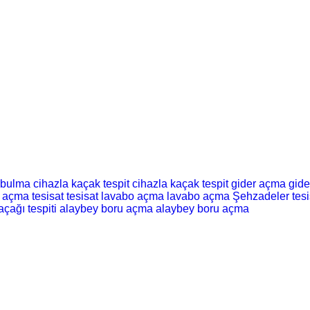
 bulma
cihazla kaçak tespit
cihazla kaçak tespit
gider açma
gid
t açma
tesisat
tesisat
lavabo açma
lavabo açma
Şehzadeler tesi
açağı tespiti
alaybey boru açma
alaybey boru açma