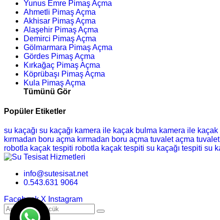
Yunus Emre Pimaş Açma
Ahmetli Pimaş Açma
Akhisar Pimaş Açma
Alaşehir Pimaş Açma
Demirci Pimaş Açma
Gölmarmara Pimaş Açma
Gördes Pimaş Açma
Kırkağaç Pimaş Açma
Köprübaşı Pimaş Açma
Kula Pimaş Açma
Tümünü Gör
Popüler Etiketler
su kaçağı
su kaçağı
kamera ile kaçak bulma
kamera ile kaçak
kırmadan boru açma
kırmadan boru açma
tuvalet açma
tuvale
robotla kaçak tespiti
robotla kaçak tespiti
su kaçağı tespiti
su k
info@sutesisat.net
0.543.631 9064
Facebook
X
Instagram