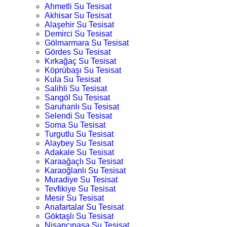
Ahmetli Su Tesisat
Akhisar Su Tesisat
Alaşehir Su Tesisat
Demirci Su Tesisat
Gölmarmara Su Tesisat
Gördes Su Tesisat
Kırkağaç Su Tesisat
Köprübaşı Su Tesisat
Kula Su Tesisat
Salihli Su Tesisat
Sarıgöl Su Tesisat
Saruhanlı Su Tesisat
Selendi Su Tesisat
Soma Su Tesisat
Turgutlu Su Tesisat
Alaybey Su Tesisat
Adakale Su Tesisat
Karaağaçlı Su Tesisat
Karaoğlanlı Su Tesisat
Muradiye Su Tesisat
Tevfikiye Su Tesisat
Mesir Su Tesisat
Anafartalar Su Tesisat
Göktaşlı Su Tesisat
Nişancıpaşa Su Tesisat