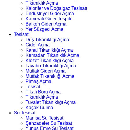
Tıkanıklık Açma
Kalorifer ve Doğalgaz Tesisatı
Endüstriyel Gider Açma
Kameralı Gider Tespiti
Balkon Gideri Açma
Yer Süzgeci Açma
Tesisat
Duş Tıkanıklığı Açma
Gider Açma
Kanal Tıkanıklığı Açma
Kırmadan Tıkanıklık Açma
Klozet Tıkanıklığı Açma
Lavabo Tıkanıklığı Açma
Mutfak Gideri Açma
Mutfak Tıkanıklığı Açma
Pimaş Açma
Tesisat
Tıkalı Boru Açma
Tıkanıklık Açma
Tuvalet Tıkanıklığı Açma
Kaçak Bulma
Su Tesisat
Manisa Su Tesisat
Şehzadeler Su Tesisat
Yunus Emre Su Tesisat