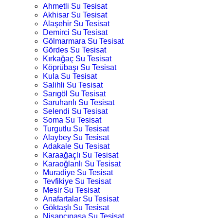
Ahmetli Su Tesisat
Akhisar Su Tesisat
Alaşehir Su Tesisat
Demirci Su Tesisat
Gölmarmara Su Tesisat
Gördes Su Tesisat
Kırkağaç Su Tesisat
Köprübaşı Su Tesisat
Kula Su Tesisat
Salihli Su Tesisat
Sarıgöl Su Tesisat
Saruhanlı Su Tesisat
Selendi Su Tesisat
Soma Su Tesisat
Turgutlu Su Tesisat
Alaybey Su Tesisat
Adakale Su Tesisat
Karaağaçlı Su Tesisat
Karaoğlanlı Su Tesisat
Muradiye Su Tesisat
Tevfikiye Su Tesisat
Mesir Su Tesisat
Anafartalar Su Tesisat
Göktaşlı Su Tesisat
Nişancıpaşa Su Tesisat