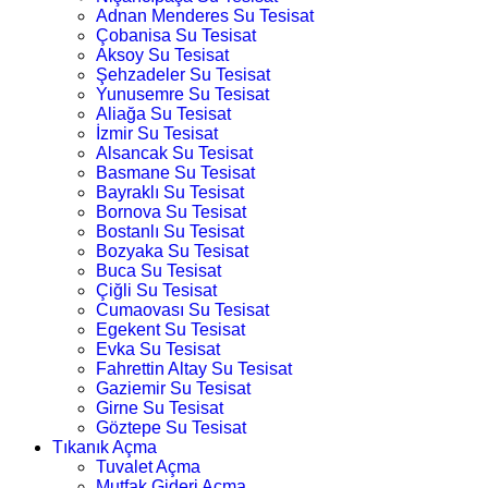
Adnan Menderes Su Tesisat
Çobanisa Su Tesisat
Aksoy Su Tesisat
Şehzadeler Su Tesisat
Yunusemre Su Tesisat
Aliağa Su Tesisat
İzmir Su Tesisat
Alsancak Su Tesisat
Basmane Su Tesisat
Bayraklı Su Tesisat
Bornova Su Tesisat
Bostanlı Su Tesisat
Bozyaka Su Tesisat
Buca Su Tesisat
Çiğli Su Tesisat
Cumaovası Su Tesisat
Egekent Su Tesisat
Evka Su Tesisat
Fahrettin Altay Su Tesisat
Gaziemir Su Tesisat
Girne Su Tesisat
Göztepe Su Tesisat
Tıkanık Açma
Tuvalet Açma
Mutfak Gideri Açma