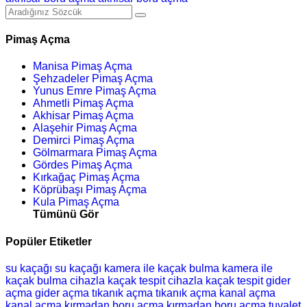
Pimaş Açma
Manisa Pimaş Açma
Şehzadeler Pimaş Açma
Yunus Emre Pimaş Açma
Ahmetli Pimaş Açma
Akhisar Pimaş Açma
Alaşehir Pimaş Açma
Demirci Pimaş Açma
Gölmarmara Pimaş Açma
Gördes Pimaş Açma
Kırkağaç Pimaş Açma
Köprübaşı Pimaş Açma
Kula Pimaş Açma
Tümünü Gör
Popüler Etiketler
su kaçağı
su kaçağı
kamera ile kaçak bulma
kamera ile
kaçak bulma
cihazla kaçak tespit
cihazla kaçak tespit
gider
açma
gider açma
tıkanık açma
tıkanık açma
kanal açma
kanal açma
kırmadan boru açma
kırmadan boru açma
tuvalet