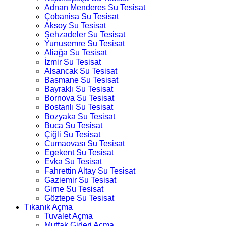
Adnan Menderes Su Tesisat
Çobanisa Su Tesisat
Aksoy Su Tesisat
Şehzadeler Su Tesisat
Yunusemre Su Tesisat
Aliağa Su Tesisat
İzmir Su Tesisat
Alsancak Su Tesisat
Basmane Su Tesisat
Bayraklı Su Tesisat
Bornova Su Tesisat
Bostanlı Su Tesisat
Bozyaka Su Tesisat
Buca Su Tesisat
Çiğli Su Tesisat
Cumaovası Su Tesisat
Egekent Su Tesisat
Evka Su Tesisat
Fahrettin Altay Su Tesisat
Gaziemir Su Tesisat
Girne Su Tesisat
Göztepe Su Tesisat
Tıkanık Açma
Tuvalet Açma
Mutfak Gideri Açma