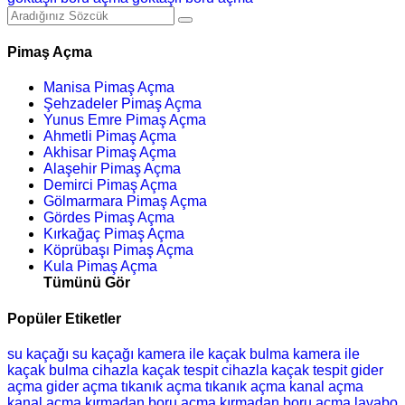
Pimaş Açma
Manisa Pimaş Açma
Şehzadeler Pimaş Açma
Yunus Emre Pimaş Açma
Ahmetli Pimaş Açma
Akhisar Pimaş Açma
Alaşehir Pimaş Açma
Demirci Pimaş Açma
Gölmarmara Pimaş Açma
Gördes Pimaş Açma
Kırkağaç Pimaş Açma
Köprübaşı Pimaş Açma
Kula Pimaş Açma
Tümünü Gör
Popüler Etiketler
su kaçağı
su kaçağı
kamera ile kaçak bulma
kamera ile
kaçak bulma
cihazla kaçak tespit
cihazla kaçak tespit
gider
açma
gider açma
tıkanık açma
tıkanık açma
kanal açma
kanal açma
kırmadan boru açma
kırmadan boru açma
lavabo