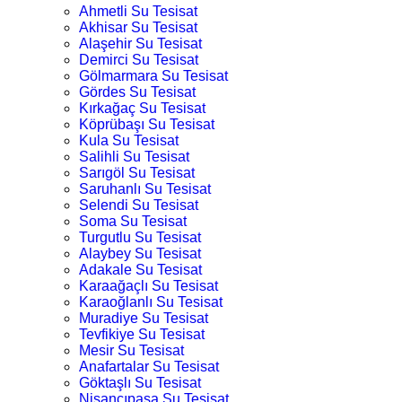
Ahmetli Su Tesisat
Akhisar Su Tesisat
Alaşehir Su Tesisat
Demirci Su Tesisat
Gölmarmara Su Tesisat
Gördes Su Tesisat
Kırkağaç Su Tesisat
Köprübaşı Su Tesisat
Kula Su Tesisat
Salihli Su Tesisat
Sarıgöl Su Tesisat
Saruhanlı Su Tesisat
Selendi Su Tesisat
Soma Su Tesisat
Turgutlu Su Tesisat
Alaybey Su Tesisat
Adakale Su Tesisat
Karaağaçlı Su Tesisat
Karaoğlanlı Su Tesisat
Muradiye Su Tesisat
Tevfikiye Su Tesisat
Mesir Su Tesisat
Anafartalar Su Tesisat
Göktaşlı Su Tesisat
Nişancıpaşa Su Tesisat