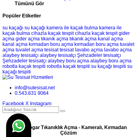
Tümünü Gör
Popüler Etiketler
su kaçağı
su kaçağı
kamera ile kaçak bulma
kamera ile
kaçak bulma
cihazla kaçak tespit
cihazla kaçak tespit
gider
açma
gider açma
tıkanık açma
tıkanık açma
kanal açma
kanal açma
kırmadan boru açma
kırmadan boru açma
tuvalet
açma
tuvalet açma
tesisat
tesisat
lavabo açma
lavabo açma
alaybey tesisatçı
alaybey tesisatçı
Şehzadeler tesisatçı
Şehzadeler tesisatçı
alaybey boru açma
alaybey boru açma
robotla kaçak tespiti
robotla kaçak tespiti
su kaçağı tespiti
su
kaçağı tespiti
info@sutesisat.net
0.543.631 9064
Facebook
X
Instagram
Pimaş Logar Tıkanıklık Açma - Kameralı, Kırmadan
Çözüm