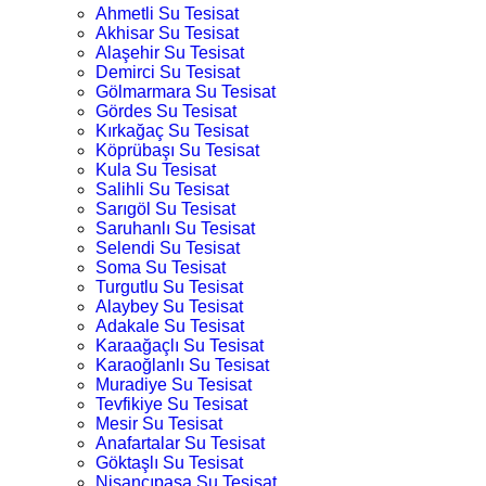
Ahmetli Su Tesisat
Akhisar Su Tesisat
Alaşehir Su Tesisat
Demirci Su Tesisat
Gölmarmara Su Tesisat
Gördes Su Tesisat
Kırkağaç Su Tesisat
Köprübaşı Su Tesisat
Kula Su Tesisat
Salihli Su Tesisat
Sarıgöl Su Tesisat
Saruhanlı Su Tesisat
Selendi Su Tesisat
Soma Su Tesisat
Turgutlu Su Tesisat
Alaybey Su Tesisat
Adakale Su Tesisat
Karaağaçlı Su Tesisat
Karaoğlanlı Su Tesisat
Muradiye Su Tesisat
Tevfikiye Su Tesisat
Mesir Su Tesisat
Anafartalar Su Tesisat
Göktaşlı Su Tesisat
Nişancıpaşa Su Tesisat