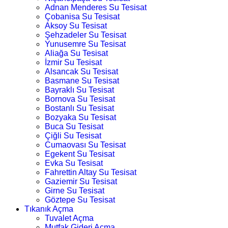
Adnan Menderes Su Tesisat
Çobanisa Su Tesisat
Aksoy Su Tesisat
Şehzadeler Su Tesisat
Yunusemre Su Tesisat
Aliağa Su Tesisat
İzmir Su Tesisat
Alsancak Su Tesisat
Basmane Su Tesisat
Bayraklı Su Tesisat
Bornova Su Tesisat
Bostanlı Su Tesisat
Bozyaka Su Tesisat
Buca Su Tesisat
Çiğli Su Tesisat
Cumaovası Su Tesisat
Egekent Su Tesisat
Evka Su Tesisat
Fahrettin Altay Su Tesisat
Gaziemir Su Tesisat
Girne Su Tesisat
Göztepe Su Tesisat
Tıkanık Açma
Tuvalet Açma
Mutfak Gideri Açma