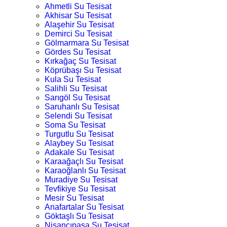
Ahmetli Su Tesisat
Akhisar Su Tesisat
Alaşehir Su Tesisat
Demirci Su Tesisat
Gölmarmara Su Tesisat
Gördes Su Tesisat
Kırkağaç Su Tesisat
Köprübaşı Su Tesisat
Kula Su Tesisat
Salihli Su Tesisat
Sarıgöl Su Tesisat
Saruhanlı Su Tesisat
Selendi Su Tesisat
Soma Su Tesisat
Turgutlu Su Tesisat
Alaybey Su Tesisat
Adakale Su Tesisat
Karaağaçlı Su Tesisat
Karaoğlanlı Su Tesisat
Muradiye Su Tesisat
Tevfikiye Su Tesisat
Mesir Su Tesisat
Anafartalar Su Tesisat
Göktaşlı Su Tesisat
Nişancıpaşa Su Tesisat