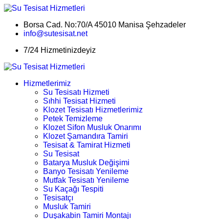
Borsa Cad. No:70/A 45010 Manisa Şehzadeler
info@sutesisat.net
7/24 Hizmetinizdeyiz
Hizmetlerimiz
Su Tesisatı Hizmeti
Sıhhi Tesisat Hizmeti
Klozet Tesisatı Hizmetlerimiz
Petek Temizleme
Klozet Sifon Musluk Onarımı
Klozet Şamandıra Tamiri
Tesisat & Tamirat Hizmeti
Su Tesisat
Batarya Musluk Değişimi
Banyo Tesisatı Yenileme
Mutfak Tesisatı Yenileme
Su Kaçağı Tespiti
Tesisatçı
Musluk Tamiri
Duşakabin Tamiri Montajı