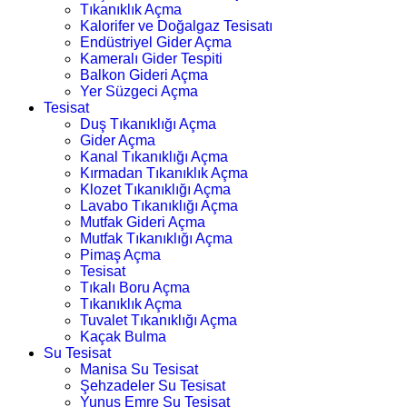
Tıkanıklık Açma
Kalorifer ve Doğalgaz Tesisatı
Endüstriyel Gider Açma
Kameralı Gider Tespiti
Balkon Gideri Açma
Yer Süzgeci Açma
Tesisat
Duş Tıkanıklığı Açma
Gider Açma
Kanal Tıkanıklığı Açma
Kırmadan Tıkanıklık Açma
Klozet Tıkanıklığı Açma
Lavabo Tıkanıklığı Açma
Mutfak Gideri Açma
Mutfak Tıkanıklığı Açma
Pimaş Açma
Tesisat
Tıkalı Boru Açma
Tıkanıklık Açma
Tuvalet Tıkanıklığı Açma
Kaçak Bulma
Su Tesisat
Manisa Su Tesisat
Şehzadeler Su Tesisat
Yunus Emre Su Tesisat