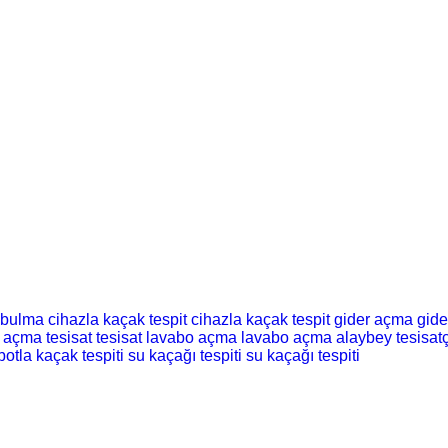
 bulma
cihazla kaçak tespit
cihazla kaçak tespit
gider açma
gid
t açma
tesisat
tesisat
lavabo açma
lavabo açma
alaybey tesisatç
botla kaçak tespiti
su kaçağı tespiti
su kaçağı tespiti