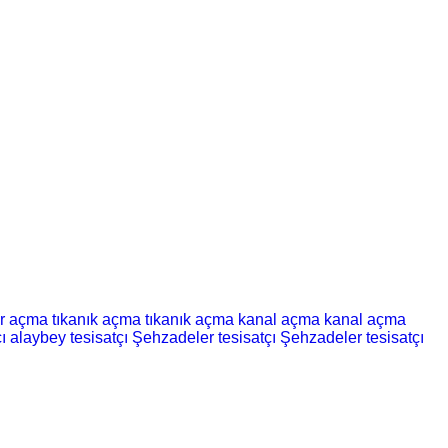
er açma
tıkanık açma
tıkanık açma
kanal açma
kanal açma
ı
alaybey tesisatçı
Şehzadeler tesisatçı
Şehzadeler tesisatçı