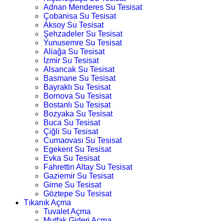
Adnan Menderes Su Tesisat
Çobanisa Su Tesisat
Aksoy Su Tesisat
Şehzadeler Su Tesisat
Yunusemre Su Tesisat
Aliağa Su Tesisat
İzmir Su Tesisat
Alsancak Su Tesisat
Basmane Su Tesisat
Bayraklı Su Tesisat
Bornova Su Tesisat
Bostanlı Su Tesisat
Bozyaka Su Tesisat
Buca Su Tesisat
Çiğli Su Tesisat
Cumaovası Su Tesisat
Egekent Su Tesisat
Evka Su Tesisat
Fahrettin Altay Su Tesisat
Gaziemir Su Tesisat
Girne Su Tesisat
Göztepe Su Tesisat
Tıkanık Açma
Tuvalet Açma
Mutfak Gideri Açma