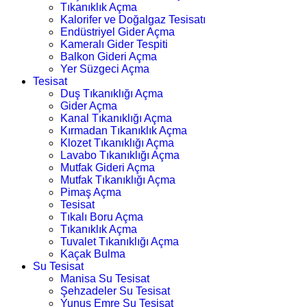
Tıkanıklık Açma
Kalorifer ve Doğalgaz Tesisatı
Endüstriyel Gider Açma
Kameralı Gider Tespiti
Balkon Gideri Açma
Yer Süzgeci Açma
Tesisat
Duş Tıkanıklığı Açma
Gider Açma
Kanal Tıkanıklığı Açma
Kırmadan Tıkanıklık Açma
Klozet Tıkanıklığı Açma
Lavabo Tıkanıklığı Açma
Mutfak Gideri Açma
Mutfak Tıkanıklığı Açma
Pimaş Açma
Tesisat
Tıkalı Boru Açma
Tıkanıklık Açma
Tuvalet Tıkanıklığı Açma
Kaçak Bulma
Su Tesisat
Manisa Su Tesisat
Şehzadeler Su Tesisat
Yunus Emre Su Tesisat