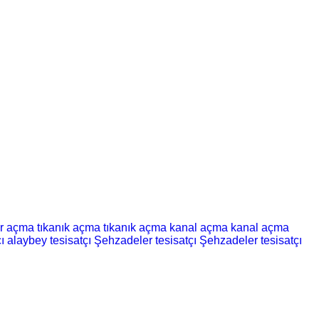
er açma
tıkanık açma
tıkanık açma
kanal açma
kanal açma
ı
alaybey tesisatçı
Şehzadeler tesisatçı
Şehzadeler tesisatçı