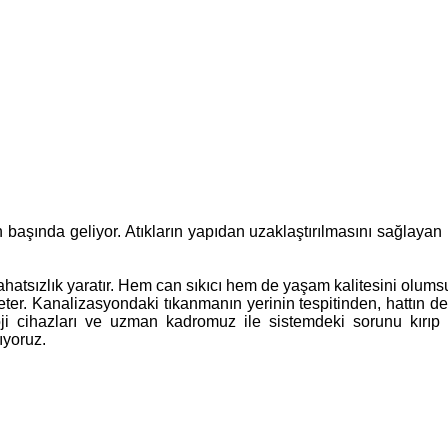
i
rın başında geliyor. Atıkların yapıdan uzaklaştırılmasını sağlaya
atsızlık yaratır. Hem can sıkıcı hem de yaşam kalitesini olumsuz
ter. Kanalizasyondaki tıkanmanın yerinin tespitinden, hattın de
loji cihazları ve uzman kadromuz ile sistemdeki sorunu kırıp
ıyoruz.