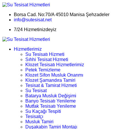
Borsa Cad. No:70/A 45010 Manisa Şehzadeler
info@sutesisat.net
7/24 Hizmetinizdeyiz
Hizmetlerimiz
Su Tesisatı Hizmeti
Sıhhi Tesisat Hizmeti
Klozet Tesisatı Hizmetlerimiz
Petek Temizleme
Klozet Sifon Musluk Onarımı
Klozet Şamandıra Tamiri
Tesisat & Tamirat Hizmeti
Su Tesisat
Batarya Musluk Değişimi
Banyo Tesisatı Yenileme
Mutfak Tesisatı Yenileme
Su Kaçağı Tespiti
Tesisatçı
Musluk Tamiri
Duşakabin Tamiri Montajı