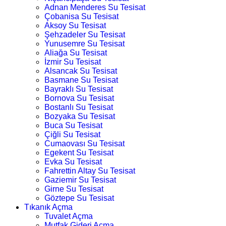
Adnan Menderes Su Tesisat
Çobanisa Su Tesisat
Aksoy Su Tesisat
Şehzadeler Su Tesisat
Yunusemre Su Tesisat
Aliağa Su Tesisat
İzmir Su Tesisat
Alsancak Su Tesisat
Basmane Su Tesisat
Bayraklı Su Tesisat
Bornova Su Tesisat
Bostanlı Su Tesisat
Bozyaka Su Tesisat
Buca Su Tesisat
Çiğli Su Tesisat
Cumaovası Su Tesisat
Egekent Su Tesisat
Evka Su Tesisat
Fahrettin Altay Su Tesisat
Gaziemir Su Tesisat
Girne Su Tesisat
Göztepe Su Tesisat
Tıkanık Açma
Tuvalet Açma
Mutfak Gideri Açma