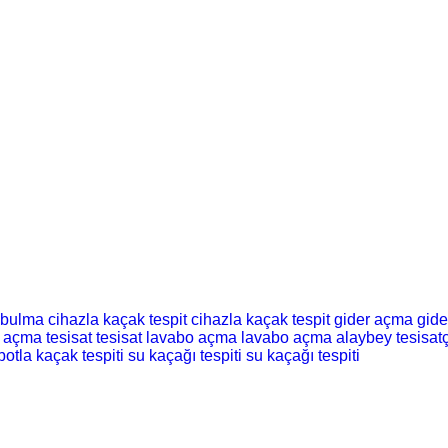
 bulma
cihazla kaçak tespit
cihazla kaçak tespit
gider açma
gid
t açma
tesisat
tesisat
lavabo açma
lavabo açma
alaybey tesisatç
botla kaçak tespiti
su kaçağı tespiti
su kaçağı tespiti