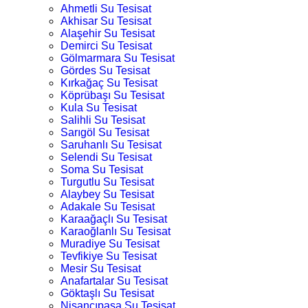
Ahmetli Su Tesisat
Akhisar Su Tesisat
Alaşehir Su Tesisat
Demirci Su Tesisat
Gölmarmara Su Tesisat
Gördes Su Tesisat
Kırkağaç Su Tesisat
Köprübaşı Su Tesisat
Kula Su Tesisat
Salihli Su Tesisat
Sarıgöl Su Tesisat
Saruhanlı Su Tesisat
Selendi Su Tesisat
Soma Su Tesisat
Turgutlu Su Tesisat
Alaybey Su Tesisat
Adakale Su Tesisat
Karaağaçlı Su Tesisat
Karaoğlanlı Su Tesisat
Muradiye Su Tesisat
Tevfikiye Su Tesisat
Mesir Su Tesisat
Anafartalar Su Tesisat
Göktaşlı Su Tesisat
Nişancıpaşa Su Tesisat