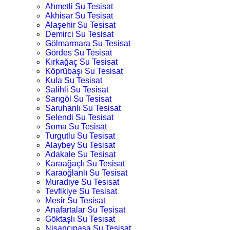
Ahmetli Su Tesisat
Akhisar Su Tesisat
Alaşehir Su Tesisat
Demirci Su Tesisat
Gölmarmara Su Tesisat
Gördes Su Tesisat
Kırkağaç Su Tesisat
Köprübaşı Su Tesisat
Kula Su Tesisat
Salihli Su Tesisat
Sarıgöl Su Tesisat
Saruhanlı Su Tesisat
Selendi Su Tesisat
Soma Su Tesisat
Turgutlu Su Tesisat
Alaybey Su Tesisat
Adakale Su Tesisat
Karaağaçlı Su Tesisat
Karaoğlanlı Su Tesisat
Muradiye Su Tesisat
Tevfikiye Su Tesisat
Mesir Su Tesisat
Anafartalar Su Tesisat
Göktaşlı Su Tesisat
Nişancıpaşa Su Tesisat