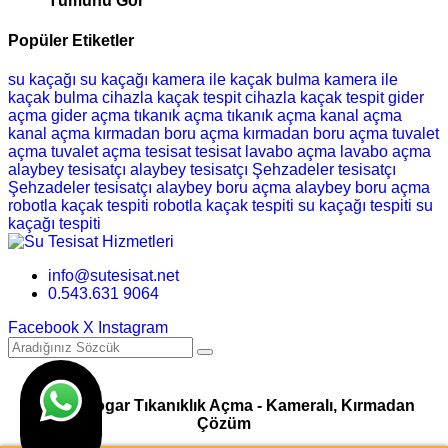
Tümünü Gör
Popüler Etiketler
su kaçağı
su kaçağı
kamera ile kaçak bulma
kamera ile
kaçak bulma
cihazla kaçak tespit
cihazla kaçak tespit
gider
açma
gider açma
tıkanık açma
tıkanık açma
kanal açma
kanal açma
kırmadan boru açma
kırmadan boru açma
tuvalet
açma
tuvalet açma
tesisat
tesisat
lavabo açma
lavabo açma
alaybey tesisatçı
alaybey tesisatçı
Şehzadeler tesisatçı
Şehzadeler tesisatçı
alaybey boru açma
alaybey boru açma
robotla kaçak tespiti
robotla kaçak tespiti
su kaçağı tespiti
su
kaçağı tespiti
info@sutesisat.net
0.543.631 9064
Facebook
X
Instagram
Pimaş Logar Tıkanıklık Açma - Kameralı, Kırmadan
Çözüm