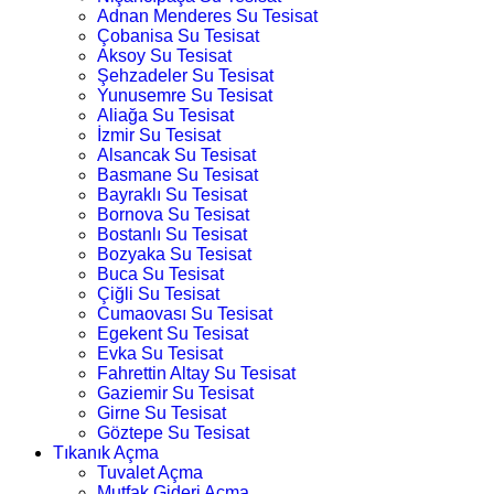
Adnan Menderes Su Tesisat
Çobanisa Su Tesisat
Aksoy Su Tesisat
Şehzadeler Su Tesisat
Yunusemre Su Tesisat
Aliağa Su Tesisat
İzmir Su Tesisat
Alsancak Su Tesisat
Basmane Su Tesisat
Bayraklı Su Tesisat
Bornova Su Tesisat
Bostanlı Su Tesisat
Bozyaka Su Tesisat
Buca Su Tesisat
Çiğli Su Tesisat
Cumaovası Su Tesisat
Egekent Su Tesisat
Evka Su Tesisat
Fahrettin Altay Su Tesisat
Gaziemir Su Tesisat
Girne Su Tesisat
Göztepe Su Tesisat
Tıkanık Açma
Tuvalet Açma
Mutfak Gideri Açma