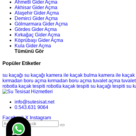
Ahmetli Gider Açma
Akhisar Gider Açma
Alaşehir Gider Açma
Demirci Gider Açma
Gölmarmara Gider Açma
Gördes Gider Açma
Kırkağaç Gider Açma
Köprübaşı Gider Açma
Kula Gider Açma
Tümünü Gör
Popüler Etiketler
su kaçağı
su kaçağı
kamera ile kaçak bulma
kamera ile kaçak
kırmadan boru açma
kırmadan boru açma
tuvalet açma
tuvale
robotla kaçak tespiti
robotla kaçak tespiti
su kaçağı tespiti
su k
info@sutesisat.net
0.543.631 9064
Facebook
X
Instagram