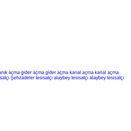
kanık açma
gider açma
gider açma
kanal açma
kanal açma
satçı
Şehzadeler tesisatçı
alaybey tesisatçı
alaybey tesisatçı