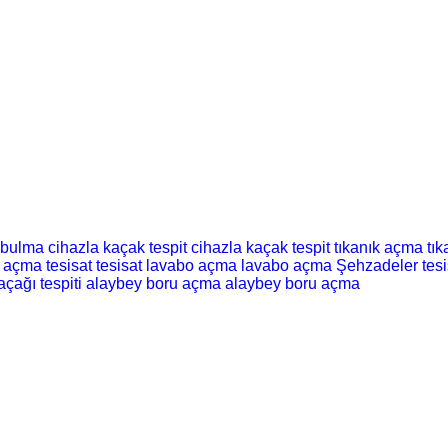
 bulma
cihazla kaçak tespit
cihazla kaçak tespit
tıkanık açma
tı
t açma
tesisat
tesisat
lavabo açma
lavabo açma
Şehzadeler tesi
açağı tespiti
alaybey boru açma
alaybey boru açma