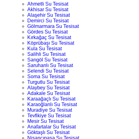
Ahmetli Su Tesisat
Akhisar Su Tesisat
Alaşehir Su Tesisat
Demirci Su Tesisat
Gölmarmara Su Tesisat
Gördes Su Tesisat
Kırkağaç Su Tesisat
Köprübaşı Su Tesisat
Kula Su Tesisat
Salihli Su Tesisat
Sarıgöl Su Tesisat
Saruhanlı Su Tesisat
Selendi Su Tesisat
Soma Su Tesisat
Turgutlu Su Tesisat
Alaybey Su Tesisat
Adakale Su Tesisat
Karaağaçlı Su Tesisat
Karaoğlanlı Su Tesisat
Muradiye Su Tesisat
Tevfikiye Su Tesisat
Mesir Su Tesisat
Anafartalar Su Tesisat
Göktaşlı Su Tesisat
Nişancıpaşa Su Tesisat