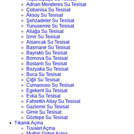
Adnan Menderes Su Tesisat
Çobanisa Su Tesisat
Aksoy Su Tesisat
Şehzadeler Su Tesisat
Yunusemre Su Tesisat
Aliağa Su Tesisat
İzmir Su Tesisat
Alsancak Su Tesisat
Basmane Su Tesisat
Bayraklı Su Tesisat
Bornova Su Tesisat
Bostanlı Su Tesisat
Bozyaka Su Tesisat
Buca Su Tesisat
Çiğli Su Tesisat
Cumaovası Su Tesisat
Egekent Su Tesisat
Evka Su Tesisat
Fahrettin Altay Su Tesisat
Gaziemir Su Tesisat
Girne Su Tesisat
Göztepe Su Tesisat
Tıkanık Açma
Tuvalet Açma
Mutfak Gideri Açma