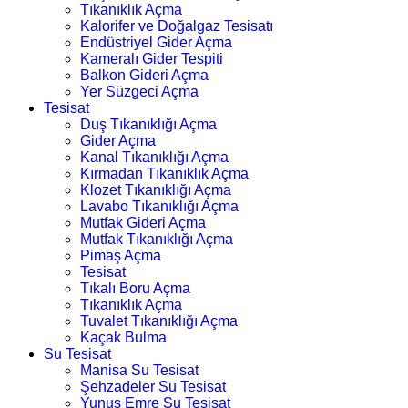
Tıkanıklık Açma
Kalorifer ve Doğalgaz Tesisatı
Endüstriyel Gider Açma
Kameralı Gider Tespiti
Balkon Gideri Açma
Yer Süzgeci Açma
Tesisat
Duş Tıkanıklığı Açma
Gider Açma
Kanal Tıkanıklığı Açma
Kırmadan Tıkanıklık Açma
Klozet Tıkanıklığı Açma
Lavabo Tıkanıklığı Açma
Mutfak Gideri Açma
Mutfak Tıkanıklığı Açma
Pimaş Açma
Tesisat
Tıkalı Boru Açma
Tıkanıklık Açma
Tuvalet Tıkanıklığı Açma
Kaçak Bulma
Su Tesisat
Manisa Su Tesisat
Şehzadeler Su Tesisat
Yunus Emre Su Tesisat