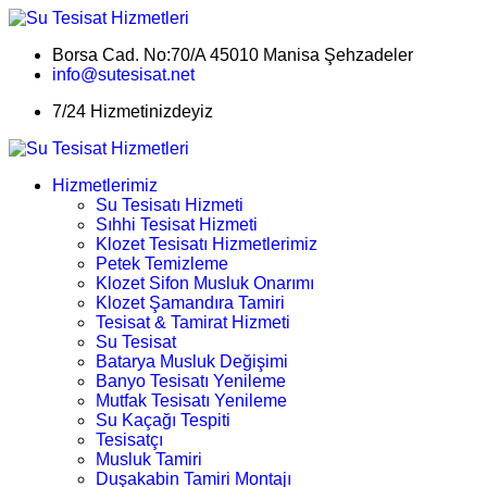
Borsa Cad. No:70/A 45010 Manisa Şehzadeler
info@sutesisat.net
7/24 Hizmetinizdeyiz
Hizmetlerimiz
Su Tesisatı Hizmeti
Sıhhi Tesisat Hizmeti
Klozet Tesisatı Hizmetlerimiz
Petek Temizleme
Klozet Sifon Musluk Onarımı
Klozet Şamandıra Tamiri
Tesisat & Tamirat Hizmeti
Su Tesisat
Batarya Musluk Değişimi
Banyo Tesisatı Yenileme
Mutfak Tesisatı Yenileme
Su Kaçağı Tespiti
Tesisatçı
Musluk Tamiri
Duşakabin Tamiri Montajı