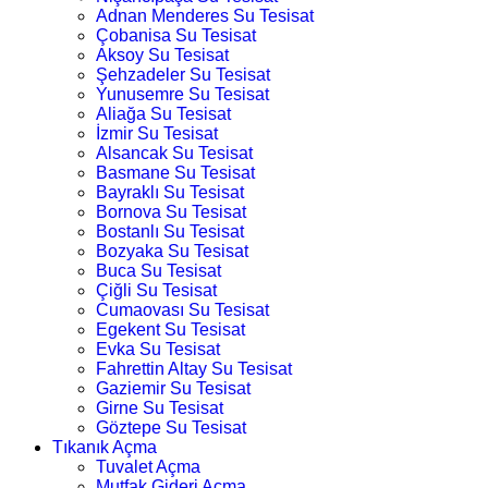
Adnan Menderes Su Tesisat
Çobanisa Su Tesisat
Aksoy Su Tesisat
Şehzadeler Su Tesisat
Yunusemre Su Tesisat
Aliağa Su Tesisat
İzmir Su Tesisat
Alsancak Su Tesisat
Basmane Su Tesisat
Bayraklı Su Tesisat
Bornova Su Tesisat
Bostanlı Su Tesisat
Bozyaka Su Tesisat
Buca Su Tesisat
Çiğli Su Tesisat
Cumaovası Su Tesisat
Egekent Su Tesisat
Evka Su Tesisat
Fahrettin Altay Su Tesisat
Gaziemir Su Tesisat
Girne Su Tesisat
Göztepe Su Tesisat
Tıkanık Açma
Tuvalet Açma
Mutfak Gideri Açma