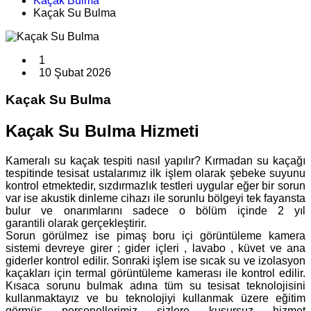
Kaçak Bulma
Kaçak Su Bulma
1
10 Şubat 2026
Kaçak Su Bulma
Kaçak Su Bulma Hizmeti
Kameralı su kaçak tespiti nasıl yapılır? Kırmadan su kaçağı
tespitinde tesisat ustalarımız ilk işlem olarak şebeke suyunu
kontrol etmektedir, sızdırmazlık testleri uygular eğer bir sorun
var ise akustik dinleme cihazı ile sorunlu bölgeyi tek fayansta
bulur ve onarımlarını sadece o bölüm içinde 2 yıl
garantili olarak gerçekleştirir.
Sorun görülmez ise pimaş boru içi görüntüleme kamera
sistemi devreye girer ; gider içleri , lavabo , küvet ve ana
giderler kontrol edilir. Sonraki işlem ise sıcak su ve izolasyon
kaçakları için termal görüntüleme kamerası ile kontrol edilir.
Kısaca sorunu bulmak adına tüm su tesisat teknolojisini
kullanmaktayız ve bu teknolojiyi kullanmak üzere eğitim
görmüş personellerimiz sizlere kusursuz hizmet