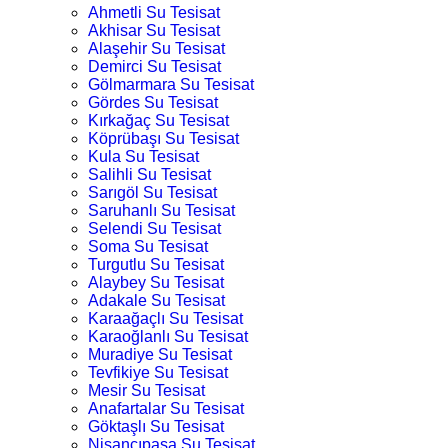
Ahmetli Su Tesisat
Akhisar Su Tesisat
Alaşehir Su Tesisat
Demirci Su Tesisat
Gölmarmara Su Tesisat
Gördes Su Tesisat
Kırkağaç Su Tesisat
Köprübaşı Su Tesisat
Kula Su Tesisat
Salihli Su Tesisat
Sarıgöl Su Tesisat
Saruhanlı Su Tesisat
Selendi Su Tesisat
Soma Su Tesisat
Turgutlu Su Tesisat
Alaybey Su Tesisat
Adakale Su Tesisat
Karaağaçlı Su Tesisat
Karaoğlanlı Su Tesisat
Muradiye Su Tesisat
Tevfikiye Su Tesisat
Mesir Su Tesisat
Anafartalar Su Tesisat
Göktaşlı Su Tesisat
Nişancıpaşa Su Tesisat