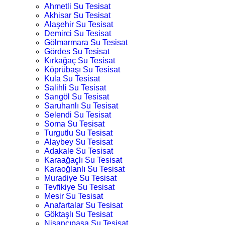
Ahmetli Su Tesisat
Akhisar Su Tesisat
Alaşehir Su Tesisat
Demirci Su Tesisat
Gölmarmara Su Tesisat
Gördes Su Tesisat
Kırkağaç Su Tesisat
Köprübaşı Su Tesisat
Kula Su Tesisat
Salihli Su Tesisat
Sarıgöl Su Tesisat
Saruhanlı Su Tesisat
Selendi Su Tesisat
Soma Su Tesisat
Turgutlu Su Tesisat
Alaybey Su Tesisat
Adakale Su Tesisat
Karaağaçlı Su Tesisat
Karaoğlanlı Su Tesisat
Muradiye Su Tesisat
Tevfikiye Su Tesisat
Mesir Su Tesisat
Anafartalar Su Tesisat
Göktaşlı Su Tesisat
Nişancıpaşa Su Tesisat