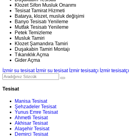
Klozet Sifon Musluk Onarımı
Tesisat Tamirat Hizmeti
Batarya, klozet, musluk değişimi
Banyo Tesisatı Yenileme
Mutfak Tesisatı Yenileme
Petek Temizleme
Musluk Tamiri
Klozet Şamandıra Tamiri
Duşakabin Tamiri Montajı
Tıkanıklık Açma
Gider Açma
İzmir su tesisat
İzmir su tesisat
İzmir tesisatçı
İzmir tesisatçı
Tesisat
Manisa Tesisat
Şehzadeler Tesisat
Yunus Emre Tesisat
Ahmetli Tesisat
Akhisar Tesisat
Alaşehir Tesisat
Demirci Tesisat