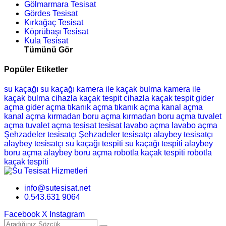
Gölmarmara Tesisat
Gördes Tesisat
Kırkağaç Tesisat
Köprübaşı Tesisat
Kula Tesisat
Tümünü Gör
Popüler Etiketler
su kaçağı
su kaçağı
kamera ile kaçak bulma
kamera ile
kaçak bulma
cihazla kaçak tespit
cihazla kaçak tespit
gider
açma
gider açma
tıkanık açma
tıkanık açma
kanal açma
kanal açma
kırmadan boru açma
kırmadan boru açma
tuvalet
açma
tuvalet açma
tesisat
tesisat
lavabo açma
lavabo açma
Şehzadeler tesisatçı
Şehzadeler tesisatçı
alaybey tesisatçı
alaybey tesisatçı
su kaçağı tespiti
su kaçağı tespiti
alaybey
boru açma
alaybey boru açma
robotla kaçak tespiti
robotla
kaçak tespiti
info@sutesisat.net
0.543.631 9064
Facebook
X
Instagram