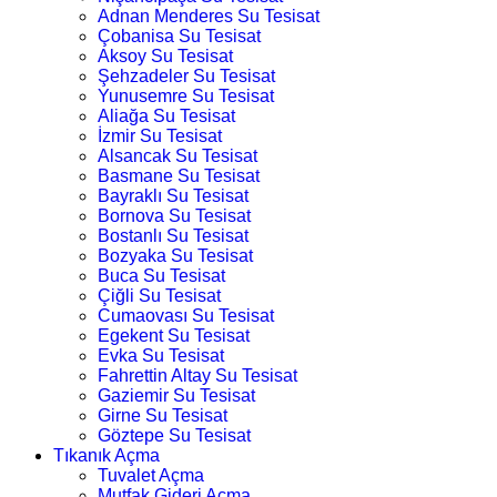
Adnan Menderes Su Tesisat
Çobanisa Su Tesisat
Aksoy Su Tesisat
Şehzadeler Su Tesisat
Yunusemre Su Tesisat
Aliağa Su Tesisat
İzmir Su Tesisat
Alsancak Su Tesisat
Basmane Su Tesisat
Bayraklı Su Tesisat
Bornova Su Tesisat
Bostanlı Su Tesisat
Bozyaka Su Tesisat
Buca Su Tesisat
Çiğli Su Tesisat
Cumaovası Su Tesisat
Egekent Su Tesisat
Evka Su Tesisat
Fahrettin Altay Su Tesisat
Gaziemir Su Tesisat
Girne Su Tesisat
Göztepe Su Tesisat
Tıkanık Açma
Tuvalet Açma
Mutfak Gideri Açma