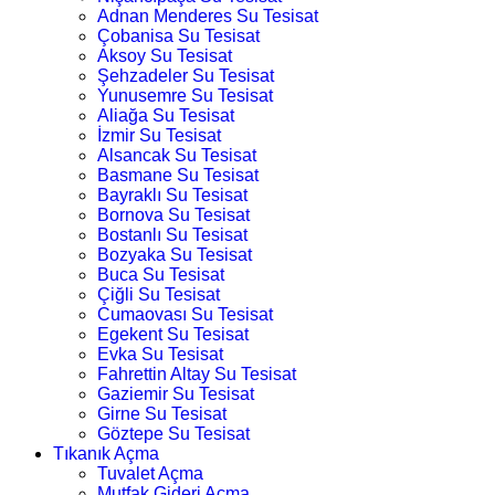
Adnan Menderes Su Tesisat
Çobanisa Su Tesisat
Aksoy Su Tesisat
Şehzadeler Su Tesisat
Yunusemre Su Tesisat
Aliağa Su Tesisat
İzmir Su Tesisat
Alsancak Su Tesisat
Basmane Su Tesisat
Bayraklı Su Tesisat
Bornova Su Tesisat
Bostanlı Su Tesisat
Bozyaka Su Tesisat
Buca Su Tesisat
Çiğli Su Tesisat
Cumaovası Su Tesisat
Egekent Su Tesisat
Evka Su Tesisat
Fahrettin Altay Su Tesisat
Gaziemir Su Tesisat
Girne Su Tesisat
Göztepe Su Tesisat
Tıkanık Açma
Tuvalet Açma
Mutfak Gideri Açma