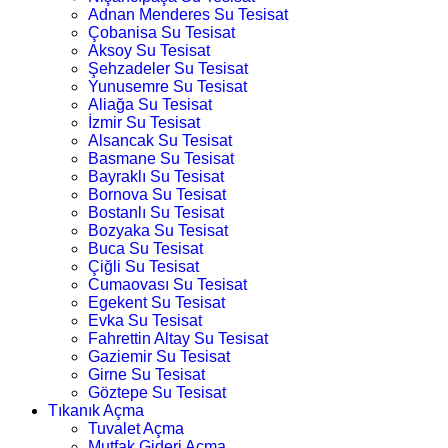
Adnan Menderes Su Tesisat
Çobanisa Su Tesisat
Aksoy Su Tesisat
Şehzadeler Su Tesisat
Yunusemre Su Tesisat
Aliağa Su Tesisat
İzmir Su Tesisat
Alsancak Su Tesisat
Basmane Su Tesisat
Bayraklı Su Tesisat
Bornova Su Tesisat
Bostanlı Su Tesisat
Bozyaka Su Tesisat
Buca Su Tesisat
Çiğli Su Tesisat
Cumaovası Su Tesisat
Egekent Su Tesisat
Evka Su Tesisat
Fahrettin Altay Su Tesisat
Gaziemir Su Tesisat
Girne Su Tesisat
Göztepe Su Tesisat
Tıkanık Açma
Tuvalet Açma
Mutfak Gideri Açma