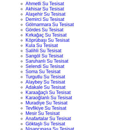
Ahmetli Su Tesisat
Akhisar Su Tesisat
Alaşehir Su Tesisat
Demirci Su Tesisat
Gölmarmara Su Tesisat
Gördes Su Tesisat
Kırkağaç Su Tesisat
Köprübaşı Su Tesisat
Kula Su Tesisat
Salihli Su Tesisat
Sarıgöl Su Tesisat
Saruhanlı Su Tesisat
Selendi Su Tesisat
Soma Su Tesisat
Turgutlu Su Tesisat
Alaybey Su Tesisat
Adakale Su Tesisat
Karaağaçlı Su Tesisat
Karaoğlanlı Su Tesisat
Muradiye Su Tesisat
Tevfikiye Su Tesisat
Mesir Su Tesisat
Anafartalar Su Tesisat
Göktaşlı Su Tesisat
Nişancıpaşa Su Tesisat