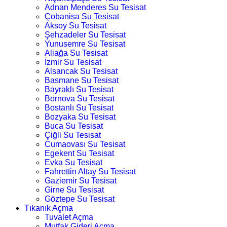
Adnan Menderes Su Tesisat
Çobanisa Su Tesisat
Aksoy Su Tesisat
Şehzadeler Su Tesisat
Yunusemre Su Tesisat
Aliağa Su Tesisat
İzmir Su Tesisat
Alsancak Su Tesisat
Basmane Su Tesisat
Bayraklı Su Tesisat
Bornova Su Tesisat
Bostanlı Su Tesisat
Bozyaka Su Tesisat
Buca Su Tesisat
Çiğli Su Tesisat
Cumaovası Su Tesisat
Egekent Su Tesisat
Evka Su Tesisat
Fahrettin Altay Su Tesisat
Gaziemir Su Tesisat
Girne Su Tesisat
Göztepe Su Tesisat
Tıkanık Açma
Tuvalet Açma
Mutfak Gideri Açma