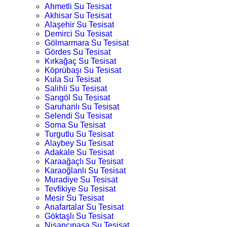
Ahmetli Su Tesisat
Akhisar Su Tesisat
Alaşehir Su Tesisat
Demirci Su Tesisat
Gölmarmara Su Tesisat
Gördes Su Tesisat
Kırkağaç Su Tesisat
Köprübaşı Su Tesisat
Kula Su Tesisat
Salihli Su Tesisat
Sarıgöl Su Tesisat
Saruhanlı Su Tesisat
Selendi Su Tesisat
Soma Su Tesisat
Turgutlu Su Tesisat
Alaybey Su Tesisat
Adakale Su Tesisat
Karaağaçlı Su Tesisat
Karaoğlanlı Su Tesisat
Muradiye Su Tesisat
Tevfikiye Su Tesisat
Mesir Su Tesisat
Anafartalar Su Tesisat
Göktaşlı Su Tesisat
Nişancıpaşa Su Tesisat