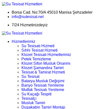
Borsa Cad. No:70/A 45010 Manisa Şehzadeler
info@sutesisat.net
7/24 Hizmetinizdeyiz
Hizmetlerimiz
Su Tesisatı Hizmeti
Sıhhi Tesisat Hizmeti
Klozet Tesisatı Hizmetlerimiz
Petek Temizleme
Klozet Sifon Musluk Onarımı
Klozet Şamandıra Tamiri
Tesisat & Tamirat Hizmeti
Su Tesisat
Batarya Musluk Değişimi
Banyo Tesisatı Yenileme
Mutfak Tesisatı Yenileme
Su Kaçağı Tespiti
Tesisatçı
Musluk Tamiri
Duşakabin Tamiri Montajı