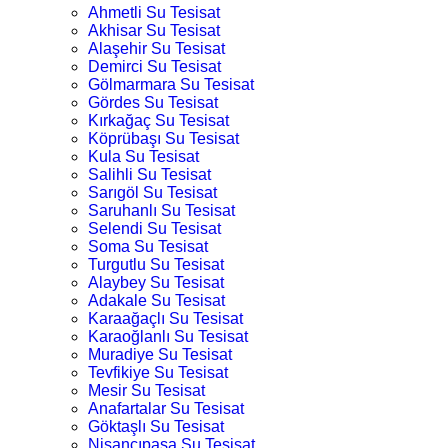
Ahmetli Su Tesisat
Akhisar Su Tesisat
Alaşehir Su Tesisat
Demirci Su Tesisat
Gölmarmara Su Tesisat
Gördes Su Tesisat
Kırkağaç Su Tesisat
Köprübaşı Su Tesisat
Kula Su Tesisat
Salihli Su Tesisat
Sarıgöl Su Tesisat
Saruhanlı Su Tesisat
Selendi Su Tesisat
Soma Su Tesisat
Turgutlu Su Tesisat
Alaybey Su Tesisat
Adakale Su Tesisat
Karaağaçlı Su Tesisat
Karaoğlanlı Su Tesisat
Muradiye Su Tesisat
Tevfikiye Su Tesisat
Mesir Su Tesisat
Anafartalar Su Tesisat
Göktaşlı Su Tesisat
Nişancıpaşa Su Tesisat