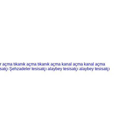
er açma
tıkanık açma
tıkanık açma
kanal açma
kanal açma
satçı
Şehzadeler tesisatçı
alaybey tesisatçı
alaybey tesisatçı