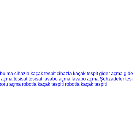
 bulma
cihazla kaçak tespit
cihazla kaçak tespit
gider açma
gid
t açma
tesisat
tesisat
lavabo açma
lavabo açma
Şehzadeler tesi
boru açma
robotla kaçak tespiti
robotla kaçak tespiti