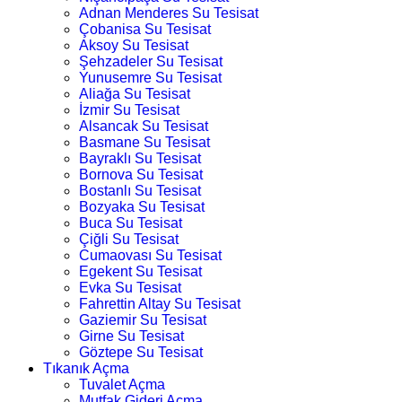
Adnan Menderes Su Tesisat
Çobanisa Su Tesisat
Aksoy Su Tesisat
Şehzadeler Su Tesisat
Yunusemre Su Tesisat
Aliağa Su Tesisat
İzmir Su Tesisat
Alsancak Su Tesisat
Basmane Su Tesisat
Bayraklı Su Tesisat
Bornova Su Tesisat
Bostanlı Su Tesisat
Bozyaka Su Tesisat
Buca Su Tesisat
Çiğli Su Tesisat
Cumaovası Su Tesisat
Egekent Su Tesisat
Evka Su Tesisat
Fahrettin Altay Su Tesisat
Gaziemir Su Tesisat
Girne Su Tesisat
Göztepe Su Tesisat
Tıkanık Açma
Tuvalet Açma
Mutfak Gideri Açma