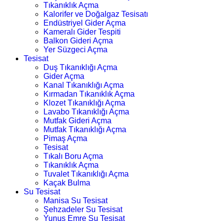
Tıkanıklık Açma
Kalorifer ve Doğalgaz Tesisatı
Endüstriyel Gider Açma
Kameralı Gider Tespiti
Balkon Gideri Açma
Yer Süzgeci Açma
Tesisat
Duş Tıkanıklığı Açma
Gider Açma
Kanal Tıkanıklığı Açma
Kırmadan Tıkanıklık Açma
Klozet Tıkanıklığı Açma
Lavabo Tıkanıklığı Açma
Mutfak Gideri Açma
Mutfak Tıkanıklığı Açma
Pimaş Açma
Tesisat
Tıkalı Boru Açma
Tıkanıklık Açma
Tuvalet Tıkanıklığı Açma
Kaçak Bulma
Su Tesisat
Manisa Su Tesisat
Şehzadeler Su Tesisat
Yunus Emre Su Tesisat