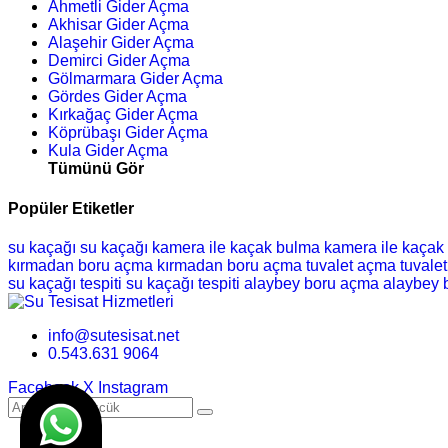
Ahmetli Gider Açma
Akhisar Gider Açma
Alaşehir Gider Açma
Demirci Gider Açma
Gölmarmara Gider Açma
Gördes Gider Açma
Kırkağaç Gider Açma
Köprübaşı Gider Açma
Kula Gider Açma
Tümünü Gör
Popüler Etiketler
su kaçağı
su kaçağı
kamera ile kaçak bulma
kamera ile kaçak
kırmadan boru açma
kırmadan boru açma
tuvalet açma
tuvale
su kaçağı tespiti
su kaçağı tespiti
alaybey boru açma
alaybey 
info@sutesisat.net
0.543.631 9064
Facebook
X
Instagram