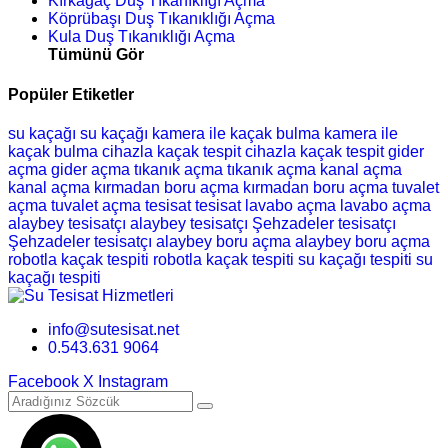
Kırkağaç Duş Tıkanıklığı Açma
Köprübaşı Duş Tıkanıklığı Açma
Kula Duş Tıkanıklığı Açma
Tümünü Gör
Popüler Etiketler
su kaçağı
su kaçağı
kamera ile kaçak bulma
kamera ile
kaçak bulma
cihazla kaçak tespit
cihazla kaçak tespit
gider
açma
gider açma
tıkanık açma
tıkanık açma
kanal açma
kanal açma
kırmadan boru açma
kırmadan boru açma
tuvalet
açma
tuvalet açma
tesisat
tesisat
lavabo açma
lavabo açma
alaybey tesisatçı
alaybey tesisatçı
Şehzadeler tesisatçı
Şehzadeler tesisatçı
alaybey boru açma
alaybey boru açma
robotla kaçak tespiti
robotla kaçak tespiti
su kaçağı tespiti
su
kaçağı tespiti
info@sutesisat.net
0.543.631 9064
Facebook
X
Instagram