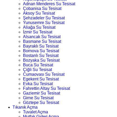
Adnan Menderes Su Tesisat
Çobanisa Su Tesisat
Aksoy Su Tesisat
Şehzadeler Su Tesisat
Yunusemre Su Tesisat
Aliağa Su Tesisat
İzmir Su Tesisat
Alsancak Su Tesisat
Basmane Su Tesisat
Bayraklı Su Tesisat
Bornova Su Tesisat
Bostanlı Su Tesisat
Bozyaka Su Tesisat
Buca Su Tesisat
Çiğli Su Tesisat
Cumaovası Su Tesisat
Egekent Su Tesisat
Evka Su Tesisat
Fahrettin Altay Su Tesisat
Gaziemir Su Tesisat
Girne Su Tesisat
Göztepe Su Tesisat
Tıkanık Açma
Tuvalet Açma
Mutfak Gideri Açma