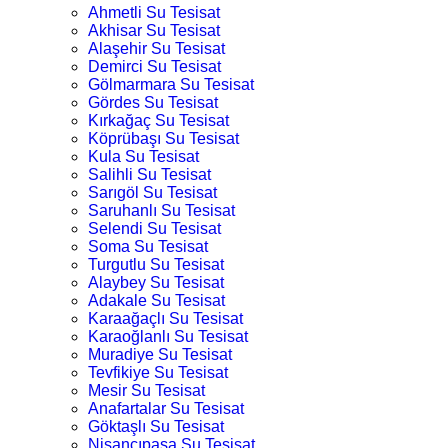
Ahmetli Su Tesisat
Akhisar Su Tesisat
Alaşehir Su Tesisat
Demirci Su Tesisat
Gölmarmara Su Tesisat
Gördes Su Tesisat
Kırkağaç Su Tesisat
Köprübaşı Su Tesisat
Kula Su Tesisat
Salihli Su Tesisat
Sarıgöl Su Tesisat
Saruhanlı Su Tesisat
Selendi Su Tesisat
Soma Su Tesisat
Turgutlu Su Tesisat
Alaybey Su Tesisat
Adakale Su Tesisat
Karaağaçlı Su Tesisat
Karaoğlanlı Su Tesisat
Muradiye Su Tesisat
Tevfikiye Su Tesisat
Mesir Su Tesisat
Anafartalar Su Tesisat
Göktaşlı Su Tesisat
Nişancıpaşa Su Tesisat