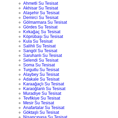
Ahmetli Su Tesisat
Akhisar Su Tesisat
Alaşehir Su Tesisat
Demirci Su Tesisat
Gölmarmara Su Tesisat
Gördes Su Tesisat
Kırkağaç Su Tesisat
Köprübaşı Su Tesisat
Kula Su Tesisat
Salihli Su Tesisat
Sarıgöl Su Tesisat
Saruhanlı Su Tesisat
Selendi Su Tesisat
Soma Su Tesisat
Turgutlu Su Tesisat
Alaybey Su Tesisat
Adakale Su Tesisat
Karaağaçlı Su Tesisat
Karaoğlanlı Su Tesisat
Muradiye Su Tesisat
Tevfikiye Su Tesisat
Mesir Su Tesisat
Anafartalar Su Tesisat
Göktaşlı Su Tesisat
Nişancıpaşa Su Tesisat