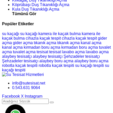
Kırkağaç Duş Tıkanıklığı Açma
Köprübaşı Duş Tıkanıklığı Açma
Kula Duş Tıkanıklığı Açma
Tümünü Gör
Popüler Etiketler
su kaçağı
su kaçağı
kamera ile kaçak bulma
kamera ile
kaçak bulma
cihazla kaçak tespit
cihazla kaçak tespit
gider
açma
gider açma
tıkanık açma
tıkanık açma
kanal açma
kanal açma
kırmadan boru açma
kırmadan boru açma
tuvalet
açma
tuvalet açma
tesisat
tesisat
lavabo açma
lavabo açma
alaybey tesisatçı
alaybey tesisatçı
Şehzadeler tesisatçı
Şehzadeler tesisatçı
alaybey boru açma
alaybey boru açma
robotla kaçak tespiti
robotla kaçak tespiti
su kaçağı tespiti
su
kaçağı tespiti
info@sutesisat.net
0.543.631 9064
Facebook
X
Instagram