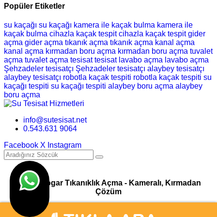
Popüler Etiketler
su kaçağı
su kaçağı
kamera ile kaçak bulma
kamera ile
kaçak bulma
cihazla kaçak tespit
cihazla kaçak tespit
gider
açma
gider açma
tıkanık açma
tıkanık açma
kanal açma
kanal açma
kırmadan boru açma
kırmadan boru açma
tuvalet
açma
tuvalet açma
tesisat
tesisat
lavabo açma
lavabo açma
Şehzadeler tesisatçı
Şehzadeler tesisatçı
alaybey tesisatçı
alaybey tesisatçı
robotla kaçak tespiti
robotla kaçak tespiti
su
kaçağı tespiti
su kaçağı tespiti
alaybey boru açma
alaybey
boru açma
info@sutesisat.net
0.543.631 9064
Facebook
X
Instagram
Pimaş Logar Tıkanıklık Açma - Kameralı, Kırmadan
Çözüm
© Su Tesisatı & Tıkanıklık Açma Hizmetleri I Tasarım
Ankara