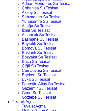
Adnan Menderes Su Tesisat
Çobanisa Su Tesisat
Aksoy Su Tesisat
Şehzadeler Su Tesisat
Yunusemre Su Tesisat
Aliağa Su Tesisat
İzmir Su Tesisat
Alsancak Su Tesisat
Basmane Su Tesisat
Bayraklı Su Tesisat
Bornova Su Tesisat
Bostanlı Su Tesisat
Bozyaka Su Tesisat
Buca Su Tesisat
Çiğli Su Tesisat
Cumaovası Su Tesisat
Egekent Su Tesisat
Evka Su Tesisat
Fahrettin Altay Su Tesisat
Gaziemir Su Tesisat
Girne Su Tesisat
Göztepe Su Tesisat
Tıkanık Açma
Tuvalet Açma
Mutfak Gideri Açma