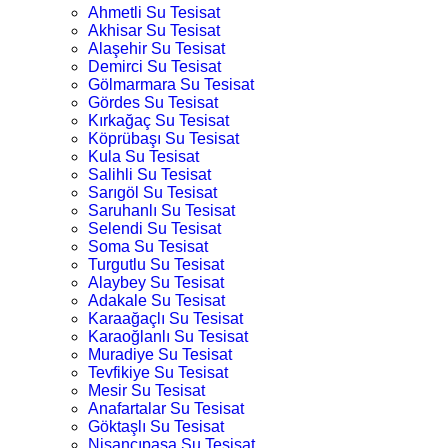
Ahmetli Su Tesisat
Akhisar Su Tesisat
Alaşehir Su Tesisat
Demirci Su Tesisat
Gölmarmara Su Tesisat
Gördes Su Tesisat
Kırkağaç Su Tesisat
Köprübaşı Su Tesisat
Kula Su Tesisat
Salihli Su Tesisat
Sarıgöl Su Tesisat
Saruhanlı Su Tesisat
Selendi Su Tesisat
Soma Su Tesisat
Turgutlu Su Tesisat
Alaybey Su Tesisat
Adakale Su Tesisat
Karaağaçlı Su Tesisat
Karaoğlanlı Su Tesisat
Muradiye Su Tesisat
Tevfikiye Su Tesisat
Mesir Su Tesisat
Anafartalar Su Tesisat
Göktaşlı Su Tesisat
Nişancıpaşa Su Tesisat