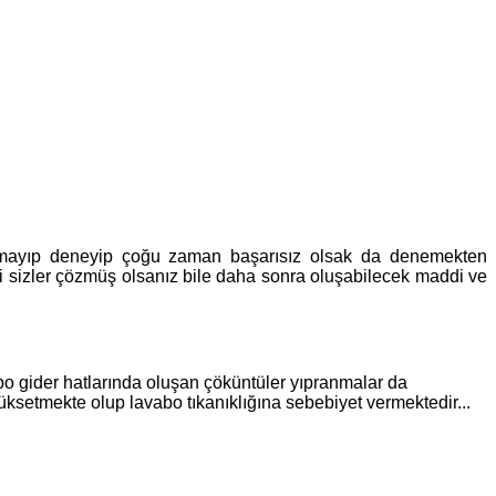
ulamayıp deneyip çoğu zaman başarısız olsak da denemekten
i sizler çözmüş olsanız bile daha sonra oluşabilecek maddi ve
abo gider hatlarında oluşan çöküntüler yıpranmalar da
üksetmekte olup lavabo tıkanıklığına sebebiyet vermektedir...