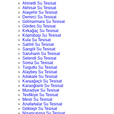
Ahmetli Su Tesisat
Akhisar Su Tesisat
Alaşehir Su Tesisat
Demirci Su Tesisat
Gölmarmara Su Tesisat
Gördes Su Tesisat
Kırkağaç Su Tesisat
Köprübaşı Su Tesisat
Kula Su Tesisat
Salihli Su Tesisat
Sarıgöl Su Tesisat
Saruhanlı Su Tesisat
Selendi Su Tesisat
Soma Su Tesisat
Turgutlu Su Tesisat
Alaybey Su Tesisat
Adakale Su Tesisat
Karaağaçlı Su Tesisat
Karaoğlanlı Su Tesisat
Muradiye Su Tesisat
Tevfikiye Su Tesisat
Mesir Su Tesisat
Anafartalar Su Tesisat
Göktaşlı Su Tesisat
Nişancıpaşa Su Tesisat