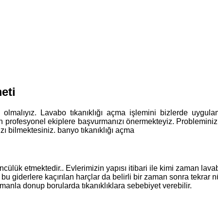
eti
ış olmalıyız. Lavabo tıkanıklığı açma işlemini bizlerde uyg
in profesyonel ekiplere başvurmanızı önermekteyiz. Probleminiz
ı bilmektesiniz. banyo tıkanıklığı açma
ülük etmektedir.. Evlerimizin yapısı itibari ile kimi zaman lav
 giderlere kaçırılan harçlar da belirli bir zaman sonra tekrar n
manla donup borularda tıkanıklıklara sebebiyet verebilir.