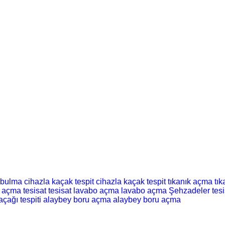
 bulma
cihazla kaçak tespit
cihazla kaçak tespit
tıkanık açma
tı
t açma
tesisat
tesisat
lavabo açma
lavabo açma
Şehzadeler tesi
açağı tespiti
alaybey boru açma
alaybey boru açma