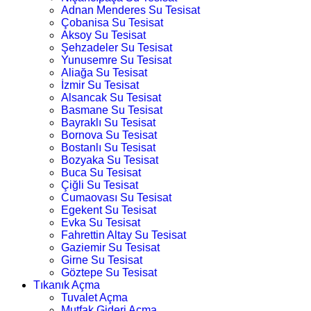
Adnan Menderes Su Tesisat
Çobanisa Su Tesisat
Aksoy Su Tesisat
Şehzadeler Su Tesisat
Yunusemre Su Tesisat
Aliağa Su Tesisat
İzmir Su Tesisat
Alsancak Su Tesisat
Basmane Su Tesisat
Bayraklı Su Tesisat
Bornova Su Tesisat
Bostanlı Su Tesisat
Bozyaka Su Tesisat
Buca Su Tesisat
Çiğli Su Tesisat
Cumaovası Su Tesisat
Egekent Su Tesisat
Evka Su Tesisat
Fahrettin Altay Su Tesisat
Gaziemir Su Tesisat
Girne Su Tesisat
Göztepe Su Tesisat
Tıkanık Açma
Tuvalet Açma
Mutfak Gideri Açma