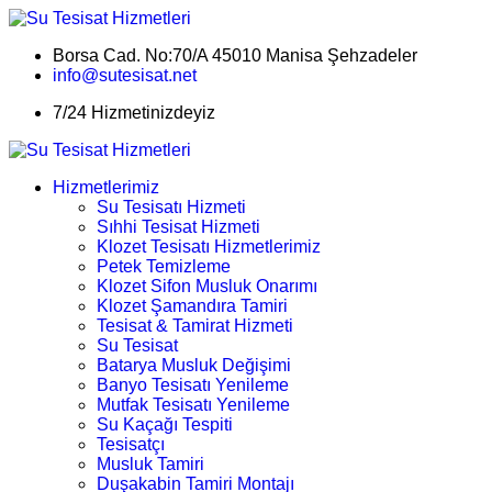
Borsa Cad. No:70/A 45010 Manisa Şehzadeler
info@sutesisat.net
7/24 Hizmetinizdeyiz
Hizmetlerimiz
Su Tesisatı Hizmeti
Sıhhi Tesisat Hizmeti
Klozet Tesisatı Hizmetlerimiz
Petek Temizleme
Klozet Sifon Musluk Onarımı
Klozet Şamandıra Tamiri
Tesisat & Tamirat Hizmeti
Su Tesisat
Batarya Musluk Değişimi
Banyo Tesisatı Yenileme
Mutfak Tesisatı Yenileme
Su Kaçağı Tespiti
Tesisatçı
Musluk Tamiri
Duşakabin Tamiri Montajı