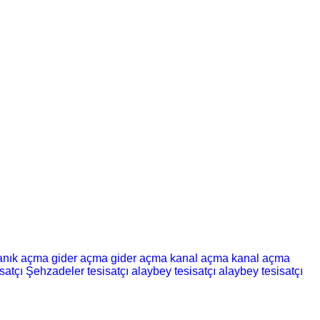
kanık açma
gider açma
gider açma
kanal açma
kanal açma
satçı
Şehzadeler tesisatçı
alaybey tesisatçı
alaybey tesisatçı