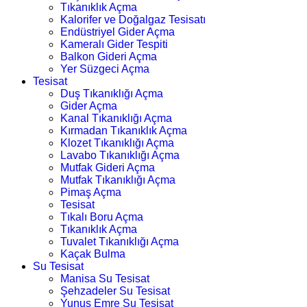
Tıkanıklık Açma
Kalorifer ve Doğalgaz Tesisatı
Endüstriyel Gider Açma
Kameralı Gider Tespiti
Balkon Gideri Açma
Yer Süzgeci Açma
Tesisat
Duş Tıkanıklığı Açma
Gider Açma
Kanal Tıkanıklığı Açma
Kırmadan Tıkanıklık Açma
Klozet Tıkanıklığı Açma
Lavabo Tıkanıklığı Açma
Mutfak Gideri Açma
Mutfak Tıkanıklığı Açma
Pimaş Açma
Tesisat
Tıkalı Boru Açma
Tıkanıklık Açma
Tuvalet Tıkanıklığı Açma
Kaçak Bulma
Su Tesisat
Manisa Su Tesisat
Şehzadeler Su Tesisat
Yunus Emre Su Tesisat