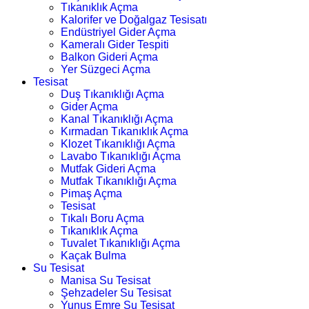
Tıkanıklık Açma
Kalorifer ve Doğalgaz Tesisatı
Endüstriyel Gider Açma
Kameralı Gider Tespiti
Balkon Gideri Açma
Yer Süzgeci Açma
Tesisat
Duş Tıkanıklığı Açma
Gider Açma
Kanal Tıkanıklığı Açma
Kırmadan Tıkanıklık Açma
Klozet Tıkanıklığı Açma
Lavabo Tıkanıklığı Açma
Mutfak Gideri Açma
Mutfak Tıkanıklığı Açma
Pimaş Açma
Tesisat
Tıkalı Boru Açma
Tıkanıklık Açma
Tuvalet Tıkanıklığı Açma
Kaçak Bulma
Su Tesisat
Manisa Su Tesisat
Şehzadeler Su Tesisat
Yunus Emre Su Tesisat