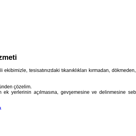
zmeti
kibimizle, tesisatınızdaki tıkanıklıkları kırmadan, dökmeden, hızl
ünden çözelim.
n ek yerlerinin açılmasına, gevşemesine ve delinmesine sebep 
a