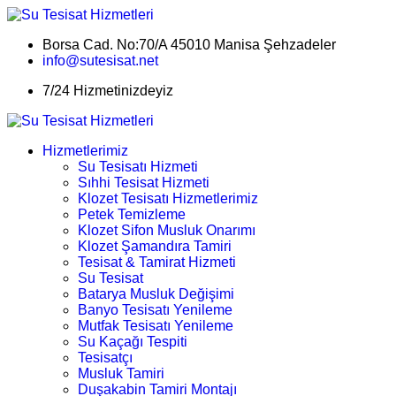
Borsa Cad. No:70/A 45010 Manisa Şehzadeler
info@sutesisat.net
7/24 Hizmetinizdeyiz
Hizmetlerimiz
Su Tesisatı Hizmeti
Sıhhi Tesisat Hizmeti
Klozet Tesisatı Hizmetlerimiz
Petek Temizleme
Klozet Sifon Musluk Onarımı
Klozet Şamandıra Tamiri
Tesisat & Tamirat Hizmeti
Su Tesisat
Batarya Musluk Değişimi
Banyo Tesisatı Yenileme
Mutfak Tesisatı Yenileme
Su Kaçağı Tespiti
Tesisatçı
Musluk Tamiri
Duşakabin Tamiri Montajı