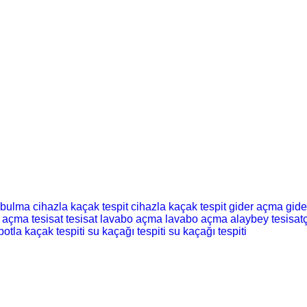
 bulma
cihazla kaçak tespit
cihazla kaçak tespit
gider açma
gid
t açma
tesisat
tesisat
lavabo açma
lavabo açma
alaybey tesisatç
botla kaçak tespiti
su kaçağı tespiti
su kaçağı tespiti