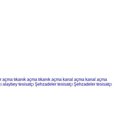
er açma
tıkanık açma
tıkanık açma
kanal açma
kanal açma
ı
alaybey tesisatçı
Şehzadeler tesisatçı
Şehzadeler tesisatçı