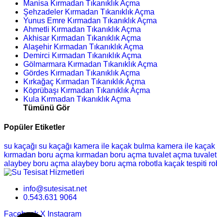
Manisa Kırmadan Tıkanıklık Açma
Şehzadeler Kırmadan Tıkanıklık Açma
Yunus Emre Kırmadan Tıkanıklık Açma
Ahmetli Kırmadan Tıkanıklık Açma
Akhisar Kırmadan Tıkanıklık Açma
Alaşehir Kırmadan Tıkanıklık Açma
Demirci Kırmadan Tıkanıklık Açma
Gölmarmara Kırmadan Tıkanıklık Açma
Gördes Kırmadan Tıkanıklık Açma
Kırkağaç Kırmadan Tıkanıklık Açma
Köprübaşı Kırmadan Tıkanıklık Açma
Kula Kırmadan Tıkanıklık Açma
Tümünü Gör
Popüler Etiketler
su kaçağı
su kaçağı
kamera ile kaçak bulma
kamera ile kaçak
kırmadan boru açma
kırmadan boru açma
tuvalet açma
tuvale
alaybey boru açma
alaybey boru açma
robotla kaçak tespiti
ro
info@sutesisat.net
0.543.631 9064
Facebook
X
Instagram