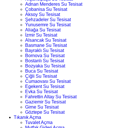
Adnan Menderes Su Tesisat
Çobanisa Su Tesisat
Aksoy Su Tesisat
Şehzadeler Su Tesisat
Yunusemre Su Tesisat
Aliağa Su Tesisat
İzmir Su Tesisat
Alsancak Su Tesisat
Basmane Su Tesisat
Bayraklı Su Tesisat
Bornova Su Tesisat
Bostanlı Su Tesisat
Bozyaka Su Tesisat
Buca Su Tesisat
Çiğli Su Tesisat
Cumaovası Su Tesisat
Egekent Su Tesisat
Evka Su Tesisat
Fahrettin Altay Su Tesisat
Gaziemir Su Tesisat
Girne Su Tesisat
Göztepe Su Tesisat
Tıkanık Açma
Tuvalet Açma
Mutfak Gideri Açma