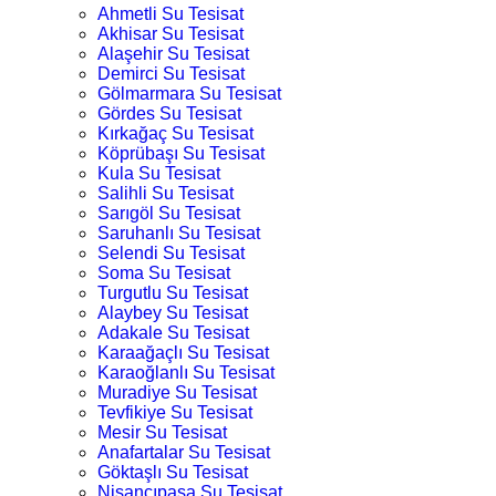
Ahmetli Su Tesisat
Akhisar Su Tesisat
Alaşehir Su Tesisat
Demirci Su Tesisat
Gölmarmara Su Tesisat
Gördes Su Tesisat
Kırkağaç Su Tesisat
Köprübaşı Su Tesisat
Kula Su Tesisat
Salihli Su Tesisat
Sarıgöl Su Tesisat
Saruhanlı Su Tesisat
Selendi Su Tesisat
Soma Su Tesisat
Turgutlu Su Tesisat
Alaybey Su Tesisat
Adakale Su Tesisat
Karaağaçlı Su Tesisat
Karaoğlanlı Su Tesisat
Muradiye Su Tesisat
Tevfikiye Su Tesisat
Mesir Su Tesisat
Anafartalar Su Tesisat
Göktaşlı Su Tesisat
Nişancıpaşa Su Tesisat