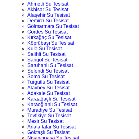
Ahmetli Su Tesisat
Akhisar Su Tesisat
Alaşehir Su Tesisat
Demirci Su Tesisat
Gölmarmara Su Tesisat
Gördes Su Tesisat
Kırkağaç Su Tesisat
Köprübaşı Su Tesisat
Kula Su Tesisat
Salihli Su Tesisat
Sarıgöl Su Tesisat
Saruhanlı Su Tesisat
Selendi Su Tesisat
Soma Su Tesisat
Turgutlu Su Tesisat
Alaybey Su Tesisat
Adakale Su Tesisat
Karaağaçlı Su Tesisat
Karaoğlanlı Su Tesisat
Muradiye Su Tesisat
Tevfikiye Su Tesisat
Mesir Su Tesisat
Anafartalar Su Tesisat
Göktaşlı Su Tesisat
Nişancıpaşa Su Tesisat