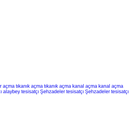
er açma
tıkanık açma
tıkanık açma
kanal açma
kanal açma
ı
alaybey tesisatçı
Şehzadeler tesisatçı
Şehzadeler tesisatçı