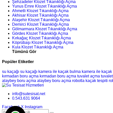
Şehzadeler Klozet Tıkanıklığı Açma
Yunus Emre Klozet Tıkanıklığı Açma
Ahmetli Klozet Tıkanıklığı Açma
Akhisar Klozet Tıkanıklığı Açma
Alaşehir Klozet Tıkanıklığı Açma
Demirci Klozet Tıkanıklığı Açma
Gölmarmara Klozet Tıkanıklığı Açma
Gördes Klozet Tıkanıklığı Açma
Kırkağaç Klozet Tıkanıklığı Açma
Köprübaşı Klozet Tıkanıklığı Açma
Kula Klozet Tıkanıklığı Açma
Tümünü Gör
Popüler Etiketler
su kaçağı
su kaçağı
kamera ile kaçak bulma
kamera ile kaçak
kırmadan boru açma
kırmadan boru açma
tuvalet açma
tuvale
alaybey boru açma
alaybey boru açma
robotla kaçak tespiti
ro
info@sutesisat.net
0.543.631 9064
Facebook
X
Instagram