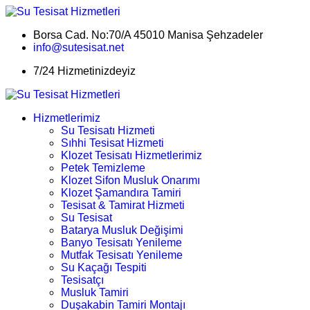
Borsa Cad. No:70/A 45010 Manisa Şehzadeler
info@sutesisat.net
7/24 Hizmetinizdeyiz
Hizmetlerimiz
Su Tesisatı Hizmeti
Sıhhi Tesisat Hizmeti
Klozet Tesisatı Hizmetlerimiz
Petek Temizleme
Klozet Sifon Musluk Onarımı
Klozet Şamandıra Tamiri
Tesisat & Tamirat Hizmeti
Su Tesisat
Batarya Musluk Değişimi
Banyo Tesisatı Yenileme
Mutfak Tesisatı Yenileme
Su Kaçağı Tespiti
Tesisatçı
Musluk Tamiri
Duşakabin Tamiri Montajı