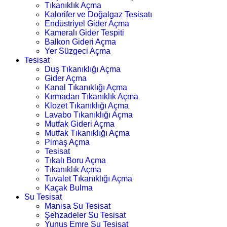
Tıkanıklık Açma
Kalorifer ve Doğalgaz Tesisatı
Endüstriyel Gider Açma
Kameralı Gider Tespiti
Balkon Gideri Açma
Yer Süzgeci Açma
Tesisat
Duş Tıkanıklığı Açma
Gider Açma
Kanal Tıkanıklığı Açma
Kırmadan Tıkanıklık Açma
Klozet Tıkanıklığı Açma
Lavabo Tıkanıklığı Açma
Mutfak Gideri Açma
Mutfak Tıkanıklığı Açma
Pimaş Açma
Tesisat
Tıkalı Boru Açma
Tıkanıklık Açma
Tuvalet Tıkanıklığı Açma
Kaçak Bulma
Su Tesisat
Manisa Su Tesisat
Şehzadeler Su Tesisat
Yunus Emre Su Tesisat