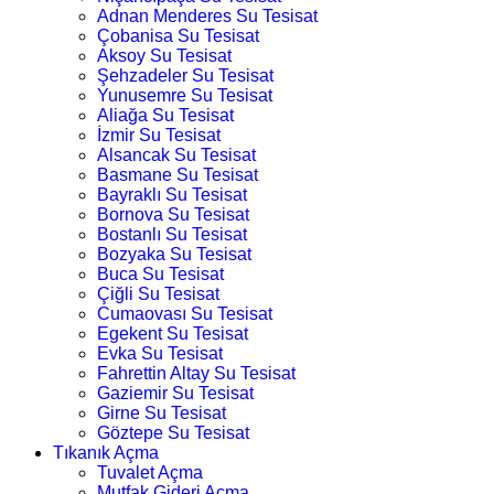
Adnan Menderes Su Tesisat
Çobanisa Su Tesisat
Aksoy Su Tesisat
Şehzadeler Su Tesisat
Yunusemre Su Tesisat
Aliağa Su Tesisat
İzmir Su Tesisat
Alsancak Su Tesisat
Basmane Su Tesisat
Bayraklı Su Tesisat
Bornova Su Tesisat
Bostanlı Su Tesisat
Bozyaka Su Tesisat
Buca Su Tesisat
Çiğli Su Tesisat
Cumaovası Su Tesisat
Egekent Su Tesisat
Evka Su Tesisat
Fahrettin Altay Su Tesisat
Gaziemir Su Tesisat
Girne Su Tesisat
Göztepe Su Tesisat
Tıkanık Açma
Tuvalet Açma
Mutfak Gideri Açma