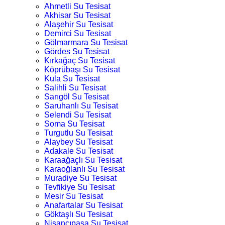
Ahmetli Su Tesisat
Akhisar Su Tesisat
Alaşehir Su Tesisat
Demirci Su Tesisat
Gölmarmara Su Tesisat
Gördes Su Tesisat
Kırkağaç Su Tesisat
Köprübaşı Su Tesisat
Kula Su Tesisat
Salihli Su Tesisat
Sarıgöl Su Tesisat
Saruhanlı Su Tesisat
Selendi Su Tesisat
Soma Su Tesisat
Turgutlu Su Tesisat
Alaybey Su Tesisat
Adakale Su Tesisat
Karaağaçlı Su Tesisat
Karaoğlanlı Su Tesisat
Muradiye Su Tesisat
Tevfikiye Su Tesisat
Mesir Su Tesisat
Anafartalar Su Tesisat
Göktaşlı Su Tesisat
Nişancıpaşa Su Tesisat