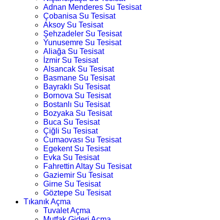
Adnan Menderes Su Tesisat
Çobanisa Su Tesisat
Aksoy Su Tesisat
Şehzadeler Su Tesisat
Yunusemre Su Tesisat
Aliağa Su Tesisat
İzmir Su Tesisat
Alsancak Su Tesisat
Basmane Su Tesisat
Bayraklı Su Tesisat
Bornova Su Tesisat
Bostanlı Su Tesisat
Bozyaka Su Tesisat
Buca Su Tesisat
Çiğli Su Tesisat
Cumaovası Su Tesisat
Egekent Su Tesisat
Evka Su Tesisat
Fahrettin Altay Su Tesisat
Gaziemir Su Tesisat
Girne Su Tesisat
Göztepe Su Tesisat
Tıkanık Açma
Tuvalet Açma
Mutfak Gideri Açma