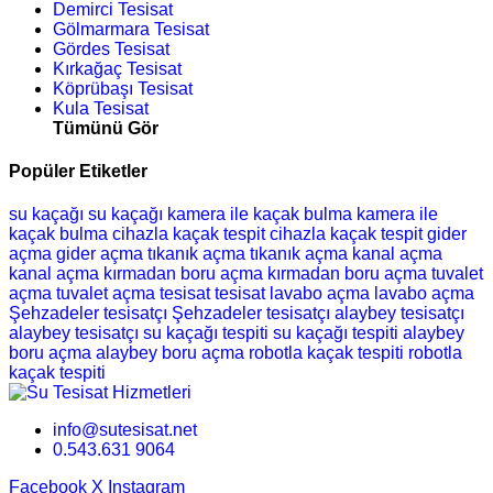
Demirci Tesisat
Gölmarmara Tesisat
Gördes Tesisat
Kırkağaç Tesisat
Köprübaşı Tesisat
Kula Tesisat
Tümünü Gör
Popüler Etiketler
su kaçağı
su kaçağı
kamera ile kaçak bulma
kamera ile
kaçak bulma
cihazla kaçak tespit
cihazla kaçak tespit
gider
açma
gider açma
tıkanık açma
tıkanık açma
kanal açma
kanal açma
kırmadan boru açma
kırmadan boru açma
tuvalet
açma
tuvalet açma
tesisat
tesisat
lavabo açma
lavabo açma
Şehzadeler tesisatçı
Şehzadeler tesisatçı
alaybey tesisatçı
alaybey tesisatçı
su kaçağı tespiti
su kaçağı tespiti
alaybey
boru açma
alaybey boru açma
robotla kaçak tespiti
robotla
kaçak tespiti
info@sutesisat.net
0.543.631 9064
Facebook
X
Instagram