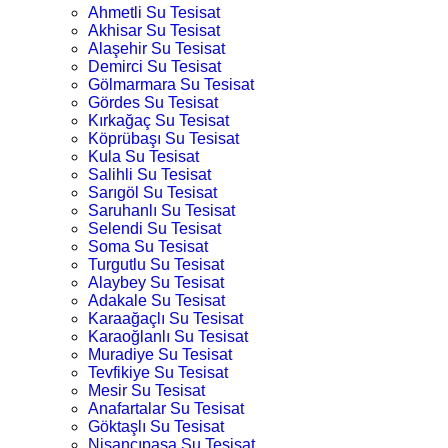
Ahmetli Su Tesisat
Akhisar Su Tesisat
Alaşehir Su Tesisat
Demirci Su Tesisat
Gölmarmara Su Tesisat
Gördes Su Tesisat
Kırkağaç Su Tesisat
Köprübaşı Su Tesisat
Kula Su Tesisat
Salihli Su Tesisat
Sarıgöl Su Tesisat
Saruhanlı Su Tesisat
Selendi Su Tesisat
Soma Su Tesisat
Turgutlu Su Tesisat
Alaybey Su Tesisat
Adakale Su Tesisat
Karaağaçlı Su Tesisat
Karaoğlanlı Su Tesisat
Muradiye Su Tesisat
Tevfikiye Su Tesisat
Mesir Su Tesisat
Anafartalar Su Tesisat
Göktaşlı Su Tesisat
Nişancıpaşa Su Tesisat