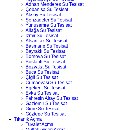
Adnan Menderes Su Tesisat
Çobanisa Su Tesisat
Aksoy Su Tesisat
Şehzadeler Su Tesisat
Yunusemre Su Tesisat
Aliağa Su Tesisat
İzmir Su Tesisat
Alsancak Su Tesisat
Basmane Su Tesisat
Bayraklı Su Tesisat
Bornova Su Tesisat
Bostanlı Su Tesisat
Bozyaka Su Tesisat
Buca Su Tesisat
Çiğli Su Tesisat
Cumaovası Su Tesisat
Egekent Su Tesisat
Evka Su Tesisat
Fahrettin Altay Su Tesisat
Gaziemir Su Tesisat
Girne Su Tesisat
Göztepe Su Tesisat
Tıkanık Açma
Tuvalet Açma
Mutfak Gideri Açma