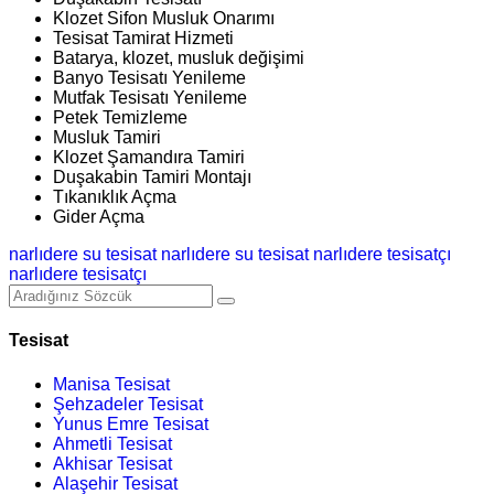
Klozet Sifon Musluk Onarımı
Tesisat Tamirat Hizmeti
Batarya, klozet, musluk değişimi
Banyo Tesisatı Yenileme
Mutfak Tesisatı Yenileme
Petek Temizleme
Musluk Tamiri
Klozet Şamandıra Tamiri
Duşakabin Tamiri Montajı
Tıkanıklık Açma
Gider Açma
narlıdere su tesisat
narlıdere su tesisat
narlıdere tesisatçı
narlıdere tesisatçı
Tesisat
Manisa Tesisat
Şehzadeler Tesisat
Yunus Emre Tesisat
Ahmetli Tesisat
Akhisar Tesisat
Alaşehir Tesisat