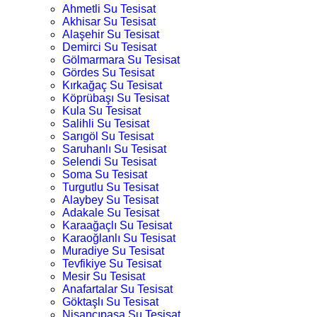
Ahmetli Su Tesisat
Akhisar Su Tesisat
Alaşehir Su Tesisat
Demirci Su Tesisat
Gölmarmara Su Tesisat
Gördes Su Tesisat
Kırkağaç Su Tesisat
Köprübaşı Su Tesisat
Kula Su Tesisat
Salihli Su Tesisat
Sarıgöl Su Tesisat
Saruhanlı Su Tesisat
Selendi Su Tesisat
Soma Su Tesisat
Turgutlu Su Tesisat
Alaybey Su Tesisat
Adakale Su Tesisat
Karaağaçlı Su Tesisat
Karaoğlanlı Su Tesisat
Muradiye Su Tesisat
Tevfikiye Su Tesisat
Mesir Su Tesisat
Anafartalar Su Tesisat
Göktaşlı Su Tesisat
Nişancıpaşa Su Tesisat