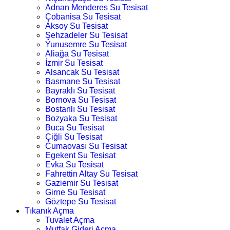
Adnan Menderes Su Tesisat
Çobanisa Su Tesisat
Aksoy Su Tesisat
Şehzadeler Su Tesisat
Yunusemre Su Tesisat
Aliağa Su Tesisat
İzmir Su Tesisat
Alsancak Su Tesisat
Basmane Su Tesisat
Bayraklı Su Tesisat
Bornova Su Tesisat
Bostanlı Su Tesisat
Bozyaka Su Tesisat
Buca Su Tesisat
Çiğli Su Tesisat
Cumaovası Su Tesisat
Egekent Su Tesisat
Evka Su Tesisat
Fahrettin Altay Su Tesisat
Gaziemir Su Tesisat
Girne Su Tesisat
Göztepe Su Tesisat
Tıkanık Açma
Tuvalet Açma
Mutfak Gideri Açma