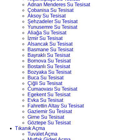
Adnan Menderes Su Tesisat
Çobanisa Su Tesisat
Aksoy Su Tesisat
Şehzadeler Su Tesisat
Yunusemre Su Tesisat
Aliağa Su Tesisat
İzmir Su Tesisat
Alsancak Su Tesisat
Basmane Su Tesisat
Bayraklı Su Tesisat
Bornova Su Tesisat
Bostanlı Su Tesisat
Bozyaka Su Tesisat
Buca Su Tesisat
Çiğli Su Tesisat
Cumaovası Su Tesisat
Egekent Su Tesisat
Evka Su Tesisat
Fahrettin Altay Su Tesisat
Gaziemir Su Tesisat
Girne Su Tesisat
Göztepe Su Tesisat
Tıkanık Açma
Tuvalet Açma
Mutfak Gideri Açma