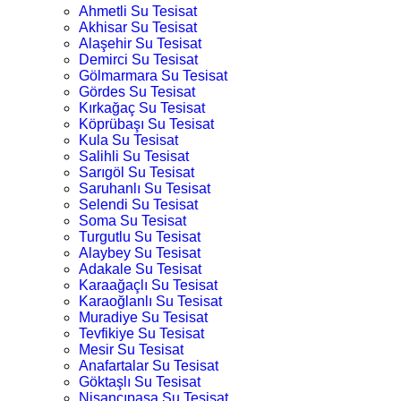
Ahmetli Su Tesisat
Akhisar Su Tesisat
Alaşehir Su Tesisat
Demirci Su Tesisat
Gölmarmara Su Tesisat
Gördes Su Tesisat
Kırkağaç Su Tesisat
Köprübaşı Su Tesisat
Kula Su Tesisat
Salihli Su Tesisat
Sarıgöl Su Tesisat
Saruhanlı Su Tesisat
Selendi Su Tesisat
Soma Su Tesisat
Turgutlu Su Tesisat
Alaybey Su Tesisat
Adakale Su Tesisat
Karaağaçlı Su Tesisat
Karaoğlanlı Su Tesisat
Muradiye Su Tesisat
Tevfikiye Su Tesisat
Mesir Su Tesisat
Anafartalar Su Tesisat
Göktaşlı Su Tesisat
Nişancıpaşa Su Tesisat