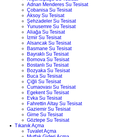
Adnan Menderes Su Tesisat
Çobanisa Su Tesisat
Aksoy Su Tesisat
Şehzadeler Su Tesisat
Yunusemre Su Tesisat
Aliağa Su Tesisat
İzmir Su Tesisat
Alsancak Su Tesisat
Basmane Su Tesisat
Bayraklı Su Tesisat
Bornova Su Tesisat
Bostanlı Su Tesisat
Bozyaka Su Tesisat
Buca Su Tesisat
Çiğli Su Tesisat
Cumaovası Su Tesisat
Egekent Su Tesisat
Evka Su Tesisat
Fahrettin Altay Su Tesisat
Gaziemir Su Tesisat
Girne Su Tesisat
Göztepe Su Tesisat
Tıkanık Açma
Tuvalet Açma
Mutfak Gideri Açma