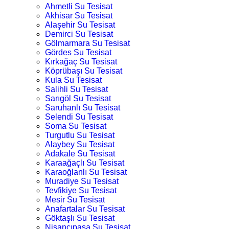
Ahmetli Su Tesisat
Akhisar Su Tesisat
Alaşehir Su Tesisat
Demirci Su Tesisat
Gölmarmara Su Tesisat
Gördes Su Tesisat
Kırkağaç Su Tesisat
Köprübaşı Su Tesisat
Kula Su Tesisat
Salihli Su Tesisat
Sarıgöl Su Tesisat
Saruhanlı Su Tesisat
Selendi Su Tesisat
Soma Su Tesisat
Turgutlu Su Tesisat
Alaybey Su Tesisat
Adakale Su Tesisat
Karaağaçlı Su Tesisat
Karaoğlanlı Su Tesisat
Muradiye Su Tesisat
Tevfikiye Su Tesisat
Mesir Su Tesisat
Anafartalar Su Tesisat
Göktaşlı Su Tesisat
Nişancıpaşa Su Tesisat