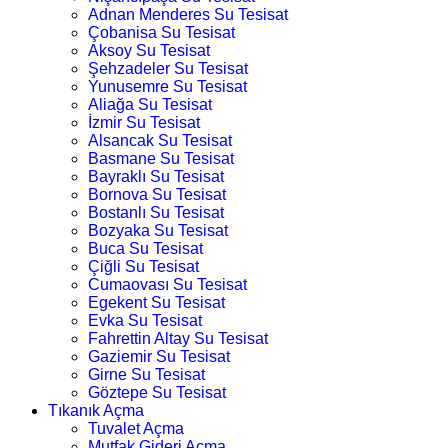
Adnan Menderes Su Tesisat
Çobanisa Su Tesisat
Aksoy Su Tesisat
Şehzadeler Su Tesisat
Yunusemre Su Tesisat
Aliağa Su Tesisat
İzmir Su Tesisat
Alsancak Su Tesisat
Basmane Su Tesisat
Bayraklı Su Tesisat
Bornova Su Tesisat
Bostanlı Su Tesisat
Bozyaka Su Tesisat
Buca Su Tesisat
Çiğli Su Tesisat
Cumaovası Su Tesisat
Egekent Su Tesisat
Evka Su Tesisat
Fahrettin Altay Su Tesisat
Gaziemir Su Tesisat
Girne Su Tesisat
Göztepe Su Tesisat
Tıkanık Açma
Tuvalet Açma
Mutfak Gideri Açma