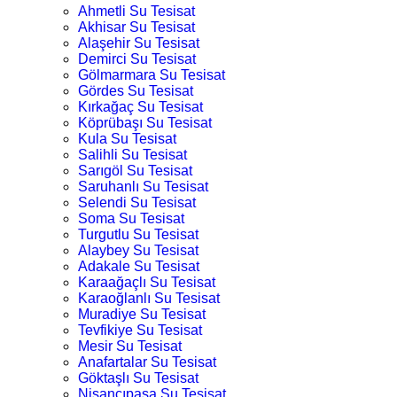
Ahmetli Su Tesisat
Akhisar Su Tesisat
Alaşehir Su Tesisat
Demirci Su Tesisat
Gölmarmara Su Tesisat
Gördes Su Tesisat
Kırkağaç Su Tesisat
Köprübaşı Su Tesisat
Kula Su Tesisat
Salihli Su Tesisat
Sarıgöl Su Tesisat
Saruhanlı Su Tesisat
Selendi Su Tesisat
Soma Su Tesisat
Turgutlu Su Tesisat
Alaybey Su Tesisat
Adakale Su Tesisat
Karaağaçlı Su Tesisat
Karaoğlanlı Su Tesisat
Muradiye Su Tesisat
Tevfikiye Su Tesisat
Mesir Su Tesisat
Anafartalar Su Tesisat
Göktaşlı Su Tesisat
Nişancıpaşa Su Tesisat