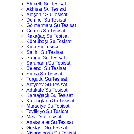
Ahmetli Su Tesisat
Akhisar Su Tesisat
Alaşehir Su Tesisat
Demirci Su Tesisat
Gölmarmara Su Tesisat
Gördes Su Tesisat
Kırkağaç Su Tesisat
Köprübaşı Su Tesisat
Kula Su Tesisat
Salihli Su Tesisat
Sarıgöl Su Tesisat
Saruhanlı Su Tesisat
Selendi Su Tesisat
Soma Su Tesisat
Turgutlu Su Tesisat
Alaybey Su Tesisat
Adakale Su Tesisat
Karaağaçlı Su Tesisat
Karaoğlanlı Su Tesisat
Muradiye Su Tesisat
Tevfikiye Su Tesisat
Mesir Su Tesisat
Anafartalar Su Tesisat
Göktaşlı Su Tesisat
Nişancıpaşa Su Tesisat