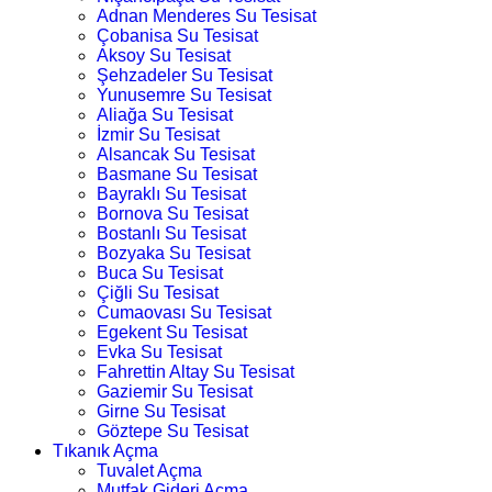
Adnan Menderes Su Tesisat
Çobanisa Su Tesisat
Aksoy Su Tesisat
Şehzadeler Su Tesisat
Yunusemre Su Tesisat
Aliağa Su Tesisat
İzmir Su Tesisat
Alsancak Su Tesisat
Basmane Su Tesisat
Bayraklı Su Tesisat
Bornova Su Tesisat
Bostanlı Su Tesisat
Bozyaka Su Tesisat
Buca Su Tesisat
Çiğli Su Tesisat
Cumaovası Su Tesisat
Egekent Su Tesisat
Evka Su Tesisat
Fahrettin Altay Su Tesisat
Gaziemir Su Tesisat
Girne Su Tesisat
Göztepe Su Tesisat
Tıkanık Açma
Tuvalet Açma
Mutfak Gideri Açma