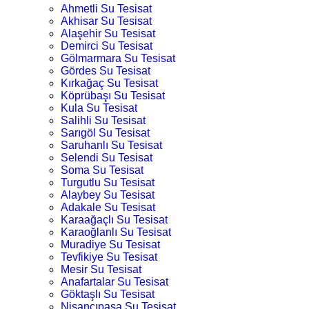
Ahmetli Su Tesisat
Akhisar Su Tesisat
Alaşehir Su Tesisat
Demirci Su Tesisat
Gölmarmara Su Tesisat
Gördes Su Tesisat
Kırkağaç Su Tesisat
Köprübaşı Su Tesisat
Kula Su Tesisat
Salihli Su Tesisat
Sarıgöl Su Tesisat
Saruhanlı Su Tesisat
Selendi Su Tesisat
Soma Su Tesisat
Turgutlu Su Tesisat
Alaybey Su Tesisat
Adakale Su Tesisat
Karaağaçlı Su Tesisat
Karaoğlanlı Su Tesisat
Muradiye Su Tesisat
Tevfikiye Su Tesisat
Mesir Su Tesisat
Anafartalar Su Tesisat
Göktaşlı Su Tesisat
Nişancıpaşa Su Tesisat