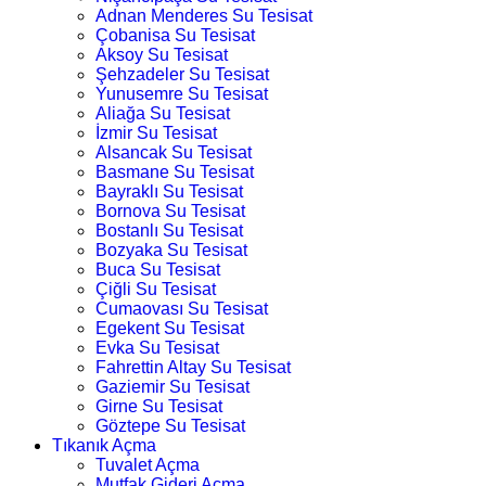
Adnan Menderes Su Tesisat
Çobanisa Su Tesisat
Aksoy Su Tesisat
Şehzadeler Su Tesisat
Yunusemre Su Tesisat
Aliağa Su Tesisat
İzmir Su Tesisat
Alsancak Su Tesisat
Basmane Su Tesisat
Bayraklı Su Tesisat
Bornova Su Tesisat
Bostanlı Su Tesisat
Bozyaka Su Tesisat
Buca Su Tesisat
Çiğli Su Tesisat
Cumaovası Su Tesisat
Egekent Su Tesisat
Evka Su Tesisat
Fahrettin Altay Su Tesisat
Gaziemir Su Tesisat
Girne Su Tesisat
Göztepe Su Tesisat
Tıkanık Açma
Tuvalet Açma
Mutfak Gideri Açma