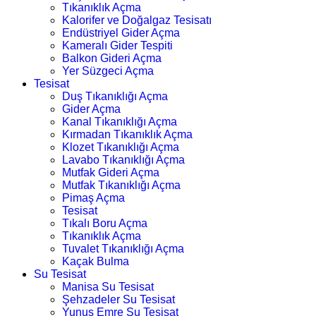
Tıkanıklık Açma
Kalorifer ve Doğalgaz Tesisatı
Endüstriyel Gider Açma
Kameralı Gider Tespiti
Balkon Gideri Açma
Yer Süzgeci Açma
Tesisat
Duş Tıkanıklığı Açma
Gider Açma
Kanal Tıkanıklığı Açma
Kırmadan Tıkanıklık Açma
Klozet Tıkanıklığı Açma
Lavabo Tıkanıklığı Açma
Mutfak Gideri Açma
Mutfak Tıkanıklığı Açma
Pimaş Açma
Tesisat
Tıkalı Boru Açma
Tıkanıklık Açma
Tuvalet Tıkanıklığı Açma
Kaçak Bulma
Su Tesisat
Manisa Su Tesisat
Şehzadeler Su Tesisat
Yunus Emre Su Tesisat