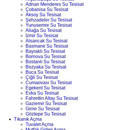
Adnan Menderes Su Tesisat
Çobanisa Su Tesisat
Aksoy Su Tesisat
Şehzadeler Su Tesisat
Yunusemre Su Tesisat
Aliağa Su Tesisat
İzmir Su Tesisat
Alsancak Su Tesisat
Basmane Su Tesisat
Bayraklı Su Tesisat
Bornova Su Tesisat
Bostanlı Su Tesisat
Bozyaka Su Tesisat
Buca Su Tesisat
Çiğli Su Tesisat
Cumaovası Su Tesisat
Egekent Su Tesisat
Evka Su Tesisat
Fahrettin Altay Su Tesisat
Gaziemir Su Tesisat
Girne Su Tesisat
Göztepe Su Tesisat
Tıkanık Açma
Tuvalet Açma
Mutfak Gideri Açma