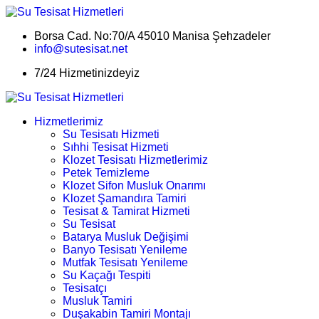
Borsa Cad. No:70/A 45010 Manisa Şehzadeler
info@sutesisat.net
7/24 Hizmetinizdeyiz
Hizmetlerimiz
Su Tesisatı Hizmeti
Sıhhi Tesisat Hizmeti
Klozet Tesisatı Hizmetlerimiz
Petek Temizleme
Klozet Sifon Musluk Onarımı
Klozet Şamandıra Tamiri
Tesisat & Tamirat Hizmeti
Su Tesisat
Batarya Musluk Değişimi
Banyo Tesisatı Yenileme
Mutfak Tesisatı Yenileme
Su Kaçağı Tespiti
Tesisatçı
Musluk Tamiri
Duşakabin Tamiri Montajı