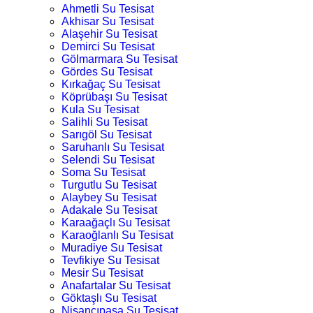
Ahmetli Su Tesisat
Akhisar Su Tesisat
Alaşehir Su Tesisat
Demirci Su Tesisat
Gölmarmara Su Tesisat
Gördes Su Tesisat
Kırkağaç Su Tesisat
Köprübaşı Su Tesisat
Kula Su Tesisat
Salihli Su Tesisat
Sarıgöl Su Tesisat
Saruhanlı Su Tesisat
Selendi Su Tesisat
Soma Su Tesisat
Turgutlu Su Tesisat
Alaybey Su Tesisat
Adakale Su Tesisat
Karaağaçlı Su Tesisat
Karaoğlanlı Su Tesisat
Muradiye Su Tesisat
Tevfikiye Su Tesisat
Mesir Su Tesisat
Anafartalar Su Tesisat
Göktaşlı Su Tesisat
Nişancıpaşa Su Tesisat