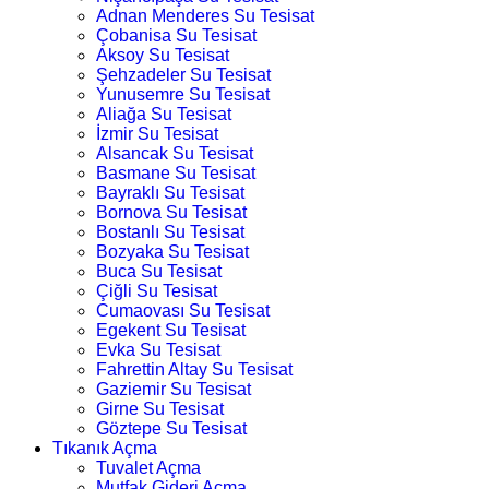
Adnan Menderes Su Tesisat
Çobanisa Su Tesisat
Aksoy Su Tesisat
Şehzadeler Su Tesisat
Yunusemre Su Tesisat
Aliağa Su Tesisat
İzmir Su Tesisat
Alsancak Su Tesisat
Basmane Su Tesisat
Bayraklı Su Tesisat
Bornova Su Tesisat
Bostanlı Su Tesisat
Bozyaka Su Tesisat
Buca Su Tesisat
Çiğli Su Tesisat
Cumaovası Su Tesisat
Egekent Su Tesisat
Evka Su Tesisat
Fahrettin Altay Su Tesisat
Gaziemir Su Tesisat
Girne Su Tesisat
Göztepe Su Tesisat
Tıkanık Açma
Tuvalet Açma
Mutfak Gideri Açma