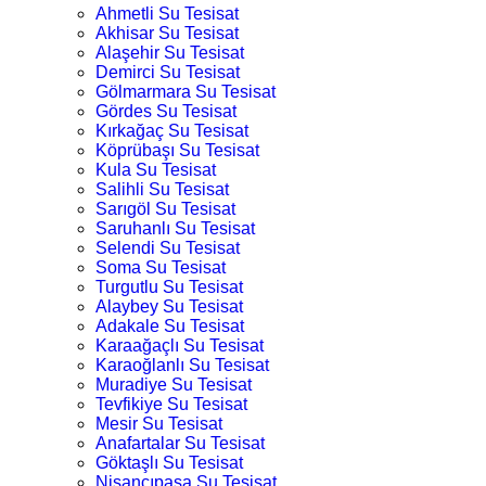
Ahmetli Su Tesisat
Akhisar Su Tesisat
Alaşehir Su Tesisat
Demirci Su Tesisat
Gölmarmara Su Tesisat
Gördes Su Tesisat
Kırkağaç Su Tesisat
Köprübaşı Su Tesisat
Kula Su Tesisat
Salihli Su Tesisat
Sarıgöl Su Tesisat
Saruhanlı Su Tesisat
Selendi Su Tesisat
Soma Su Tesisat
Turgutlu Su Tesisat
Alaybey Su Tesisat
Adakale Su Tesisat
Karaağaçlı Su Tesisat
Karaoğlanlı Su Tesisat
Muradiye Su Tesisat
Tevfikiye Su Tesisat
Mesir Su Tesisat
Anafartalar Su Tesisat
Göktaşlı Su Tesisat
Nişancıpaşa Su Tesisat