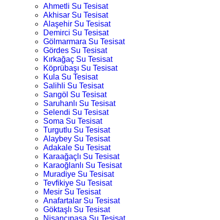
Ahmetli Su Tesisat
Akhisar Su Tesisat
Alaşehir Su Tesisat
Demirci Su Tesisat
Gölmarmara Su Tesisat
Gördes Su Tesisat
Kırkağaç Su Tesisat
Köprübaşı Su Tesisat
Kula Su Tesisat
Salihli Su Tesisat
Sarıgöl Su Tesisat
Saruhanlı Su Tesisat
Selendi Su Tesisat
Soma Su Tesisat
Turgutlu Su Tesisat
Alaybey Su Tesisat
Adakale Su Tesisat
Karaağaçlı Su Tesisat
Karaoğlanlı Su Tesisat
Muradiye Su Tesisat
Tevfikiye Su Tesisat
Mesir Su Tesisat
Anafartalar Su Tesisat
Göktaşlı Su Tesisat
Nişancıpaşa Su Tesisat