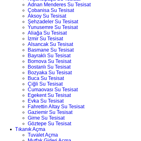
Adnan Menderes Su Tesisat
Çobanisa Su Tesisat
Aksoy Su Tesisat
Şehzadeler Su Tesisat
Yunusemre Su Tesisat
Aliağa Su Tesisat
İzmir Su Tesisat
Alsancak Su Tesisat
Basmane Su Tesisat
Bayraklı Su Tesisat
Bornova Su Tesisat
Bostanlı Su Tesisat
Bozyaka Su Tesisat
Buca Su Tesisat
Çiğli Su Tesisat
Cumaovası Su Tesisat
Egekent Su Tesisat
Evka Su Tesisat
Fahrettin Altay Su Tesisat
Gaziemir Su Tesisat
Girne Su Tesisat
Göztepe Su Tesisat
Tıkanık Açma
Tuvalet Açma
Mutfak Gideri Açma