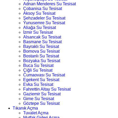
Adnan Menderes Su Tesisat
Çobanisa Su Tesisat
Aksoy Su Tesisat
Şehzadeler Su Tesisat
Yunusemre Su Tesisat
Aliağa Su Tesisat
İzmir Su Tesisat
Alsancak Su Tesisat
Basmane Su Tesisat
Bayraklı Su Tesisat
Bornova Su Tesisat
Bostanlı Su Tesisat
Bozyaka Su Tesisat
Buca Su Tesisat
Çiğli Su Tesisat
Cumaovası Su Tesisat
Egekent Su Tesisat
Evka Su Tesisat
Fahrettin Altay Su Tesisat
Gaziemir Su Tesisat
Girne Su Tesisat
Göztepe Su Tesisat
Tıkanık Açma
Tuvalet Açma
Mutfak Gideri Açma