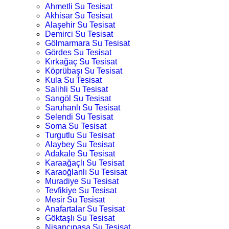
Ahmetli Su Tesisat
Akhisar Su Tesisat
Alaşehir Su Tesisat
Demirci Su Tesisat
Gölmarmara Su Tesisat
Gördes Su Tesisat
Kırkağaç Su Tesisat
Köprübaşı Su Tesisat
Kula Su Tesisat
Salihli Su Tesisat
Sarıgöl Su Tesisat
Saruhanlı Su Tesisat
Selendi Su Tesisat
Soma Su Tesisat
Turgutlu Su Tesisat
Alaybey Su Tesisat
Adakale Su Tesisat
Karaağaçlı Su Tesisat
Karaoğlanlı Su Tesisat
Muradiye Su Tesisat
Tevfikiye Su Tesisat
Mesir Su Tesisat
Anafartalar Su Tesisat
Göktaşlı Su Tesisat
Nişancıpaşa Su Tesisat