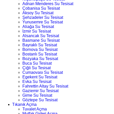
Adnan Menderes Su Tesisat
Çobanisa Su Tesisat
Aksoy Su Tesisat
Şehzadeler Su Tesisat
Yunusemre Su Tesisat
Aliağa Su Tesisat
İzmir Su Tesisat
Alsancak Su Tesisat
Basmane Su Tesisat
Bayraklı Su Tesisat
Bornova Su Tesisat
Bostanlı Su Tesisat
Bozyaka Su Tesisat
Buca Su Tesisat
Çiğli Su Tesisat
Cumaovası Su Tesisat
Egekent Su Tesisat
Evka Su Tesisat
Fahrettin Altay Su Tesisat
Gaziemir Su Tesisat
Girne Su Tesisat
Göztepe Su Tesisat
Tıkanık Açma
Tuvalet Açma
Mutfak Gideri Açma