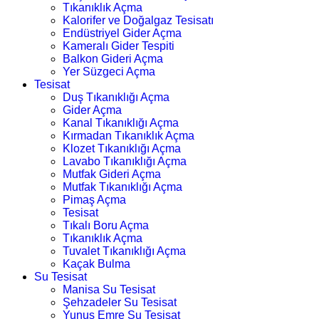
Tıkanıklık Açma
Kalorifer ve Doğalgaz Tesisatı
Endüstriyel Gider Açma
Kameralı Gider Tespiti
Balkon Gideri Açma
Yer Süzgeci Açma
Tesisat
Duş Tıkanıklığı Açma
Gider Açma
Kanal Tıkanıklığı Açma
Kırmadan Tıkanıklık Açma
Klozet Tıkanıklığı Açma
Lavabo Tıkanıklığı Açma
Mutfak Gideri Açma
Mutfak Tıkanıklığı Açma
Pimaş Açma
Tesisat
Tıkalı Boru Açma
Tıkanıklık Açma
Tuvalet Tıkanıklığı Açma
Kaçak Bulma
Su Tesisat
Manisa Su Tesisat
Şehzadeler Su Tesisat
Yunus Emre Su Tesisat