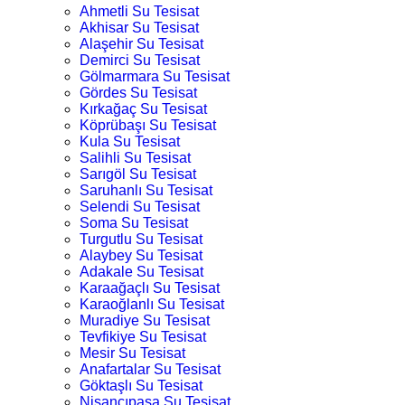
Ahmetli Su Tesisat
Akhisar Su Tesisat
Alaşehir Su Tesisat
Demirci Su Tesisat
Gölmarmara Su Tesisat
Gördes Su Tesisat
Kırkağaç Su Tesisat
Köprübaşı Su Tesisat
Kula Su Tesisat
Salihli Su Tesisat
Sarıgöl Su Tesisat
Saruhanlı Su Tesisat
Selendi Su Tesisat
Soma Su Tesisat
Turgutlu Su Tesisat
Alaybey Su Tesisat
Adakale Su Tesisat
Karaağaçlı Su Tesisat
Karaoğlanlı Su Tesisat
Muradiye Su Tesisat
Tevfikiye Su Tesisat
Mesir Su Tesisat
Anafartalar Su Tesisat
Göktaşlı Su Tesisat
Nişancıpaşa Su Tesisat