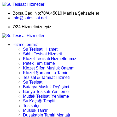
Borsa Cad. No:70/A 45010 Manisa Şehzadeler
info@sutesisat.net
7/24 Hizmetinizdeyiz
Hizmetlerimiz
Su Tesisatı Hizmeti
Sıhhi Tesisat Hizmeti
Klozet Tesisatı Hizmetlerimiz
Petek Temizleme
Klozet Sifon Musluk Onarımı
Klozet Şamandıra Tamiri
Tesisat & Tamirat Hizmeti
Su Tesisat
Batarya Musluk Değişimi
Banyo Tesisatı Yenileme
Mutfak Tesisatı Yenileme
Su Kaçağı Tespiti
Tesisatçı
Musluk Tamiri
Duşakabin Tamiri Montajı