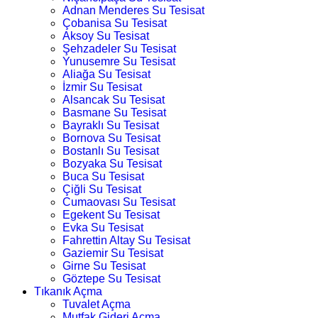
Adnan Menderes Su Tesisat
Çobanisa Su Tesisat
Aksoy Su Tesisat
Şehzadeler Su Tesisat
Yunusemre Su Tesisat
Aliağa Su Tesisat
İzmir Su Tesisat
Alsancak Su Tesisat
Basmane Su Tesisat
Bayraklı Su Tesisat
Bornova Su Tesisat
Bostanlı Su Tesisat
Bozyaka Su Tesisat
Buca Su Tesisat
Çiğli Su Tesisat
Cumaovası Su Tesisat
Egekent Su Tesisat
Evka Su Tesisat
Fahrettin Altay Su Tesisat
Gaziemir Su Tesisat
Girne Su Tesisat
Göztepe Su Tesisat
Tıkanık Açma
Tuvalet Açma
Mutfak Gideri Açma