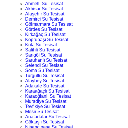
Ahmetli Su Tesisat
Akhisar Su Tesisat
Alaşehir Su Tesisat
Demirci Su Tesisat
Gölmarmara Su Tesisat
Gördes Su Tesisat
Kırkağaç Su Tesisat
Köprübaşı Su Tesisat
Kula Su Tesisat
Salihli Su Tesisat
Sarıgöl Su Tesisat
Saruhanlı Su Tesisat
Selendi Su Tesisat
Soma Su Tesisat
Turgutlu Su Tesisat
Alaybey Su Tesisat
Adakale Su Tesisat
Karaağaçlı Su Tesisat
Karaoğlanlı Su Tesisat
Muradiye Su Tesisat
Tevfikiye Su Tesisat
Mesir Su Tesisat
Anafartalar Su Tesisat
Göktaşlı Su Tesisat
Nişancıpaşa Su Tesisat