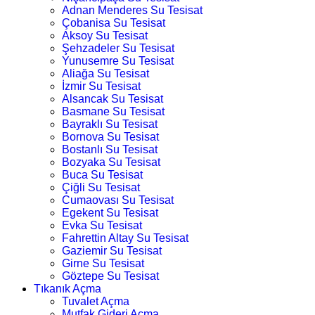
Adnan Menderes Su Tesisat
Çobanisa Su Tesisat
Aksoy Su Tesisat
Şehzadeler Su Tesisat
Yunusemre Su Tesisat
Aliağa Su Tesisat
İzmir Su Tesisat
Alsancak Su Tesisat
Basmane Su Tesisat
Bayraklı Su Tesisat
Bornova Su Tesisat
Bostanlı Su Tesisat
Bozyaka Su Tesisat
Buca Su Tesisat
Çiğli Su Tesisat
Cumaovası Su Tesisat
Egekent Su Tesisat
Evka Su Tesisat
Fahrettin Altay Su Tesisat
Gaziemir Su Tesisat
Girne Su Tesisat
Göztepe Su Tesisat
Tıkanık Açma
Tuvalet Açma
Mutfak Gideri Açma