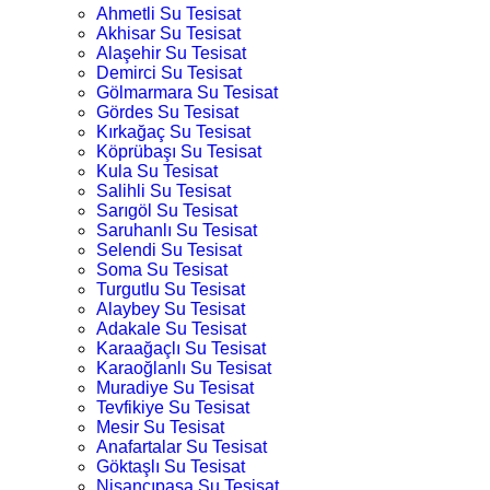
Ahmetli Su Tesisat
Akhisar Su Tesisat
Alaşehir Su Tesisat
Demirci Su Tesisat
Gölmarmara Su Tesisat
Gördes Su Tesisat
Kırkağaç Su Tesisat
Köprübaşı Su Tesisat
Kula Su Tesisat
Salihli Su Tesisat
Sarıgöl Su Tesisat
Saruhanlı Su Tesisat
Selendi Su Tesisat
Soma Su Tesisat
Turgutlu Su Tesisat
Alaybey Su Tesisat
Adakale Su Tesisat
Karaağaçlı Su Tesisat
Karaoğlanlı Su Tesisat
Muradiye Su Tesisat
Tevfikiye Su Tesisat
Mesir Su Tesisat
Anafartalar Su Tesisat
Göktaşlı Su Tesisat
Nişancıpaşa Su Tesisat