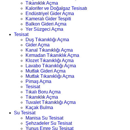
Tıkanıklık Açma
Kalorifer ve Doğalgaz Tesisatı
Endüstriyel Gider Açma
Kameralı Gider Tespiti
Balkon Gideri Açma
Yer Süzgeci Açma
Tesisat
Duş Tıkanıklığı Açma
Gider Açma
Kanal Tıkanıklığı Açma
Kırmadan Tıkanıklık Açma
Klozet Tıkanıklığı Açma
Lavabo Tıkanıklığı Açma
Mutfak Gideri Açma
Mutfak Tıkanıklığı Açma
Pimaş Açma
Tesisat
Tıkalı Boru Açma
Tıkanıklık Açma
Tuvalet Tıkanıklığı Açma
Kaçak Bulma
Su Tesisat
Manisa Su Tesisat
Şehzadeler Su Tesisat
Yunus Emre Su Tesisat