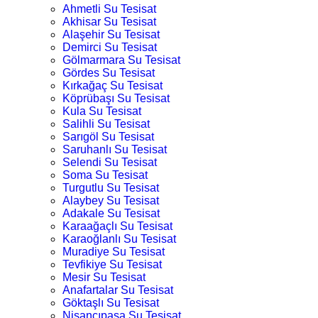
Ahmetli Su Tesisat
Akhisar Su Tesisat
Alaşehir Su Tesisat
Demirci Su Tesisat
Gölmarmara Su Tesisat
Gördes Su Tesisat
Kırkağaç Su Tesisat
Köprübaşı Su Tesisat
Kula Su Tesisat
Salihli Su Tesisat
Sarıgöl Su Tesisat
Saruhanlı Su Tesisat
Selendi Su Tesisat
Soma Su Tesisat
Turgutlu Su Tesisat
Alaybey Su Tesisat
Adakale Su Tesisat
Karaağaçlı Su Tesisat
Karaoğlanlı Su Tesisat
Muradiye Su Tesisat
Tevfikiye Su Tesisat
Mesir Su Tesisat
Anafartalar Su Tesisat
Göktaşlı Su Tesisat
Nişancıpaşa Su Tesisat