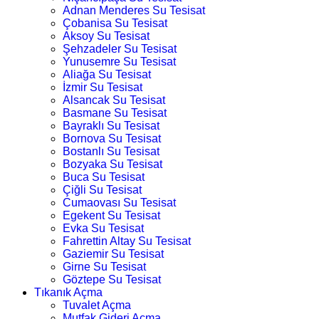
Adnan Menderes Su Tesisat
Çobanisa Su Tesisat
Aksoy Su Tesisat
Şehzadeler Su Tesisat
Yunusemre Su Tesisat
Aliağa Su Tesisat
İzmir Su Tesisat
Alsancak Su Tesisat
Basmane Su Tesisat
Bayraklı Su Tesisat
Bornova Su Tesisat
Bostanlı Su Tesisat
Bozyaka Su Tesisat
Buca Su Tesisat
Çiğli Su Tesisat
Cumaovası Su Tesisat
Egekent Su Tesisat
Evka Su Tesisat
Fahrettin Altay Su Tesisat
Gaziemir Su Tesisat
Girne Su Tesisat
Göztepe Su Tesisat
Tıkanık Açma
Tuvalet Açma
Mutfak Gideri Açma