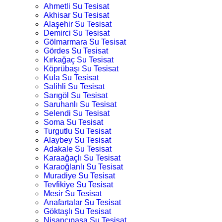
Ahmetli Su Tesisat
Akhisar Su Tesisat
Alaşehir Su Tesisat
Demirci Su Tesisat
Gölmarmara Su Tesisat
Gördes Su Tesisat
Kırkağaç Su Tesisat
Köprübaşı Su Tesisat
Kula Su Tesisat
Salihli Su Tesisat
Sarıgöl Su Tesisat
Saruhanlı Su Tesisat
Selendi Su Tesisat
Soma Su Tesisat
Turgutlu Su Tesisat
Alaybey Su Tesisat
Adakale Su Tesisat
Karaağaçlı Su Tesisat
Karaoğlanlı Su Tesisat
Muradiye Su Tesisat
Tevfikiye Su Tesisat
Mesir Su Tesisat
Anafartalar Su Tesisat
Göktaşlı Su Tesisat
Nişancıpaşa Su Tesisat