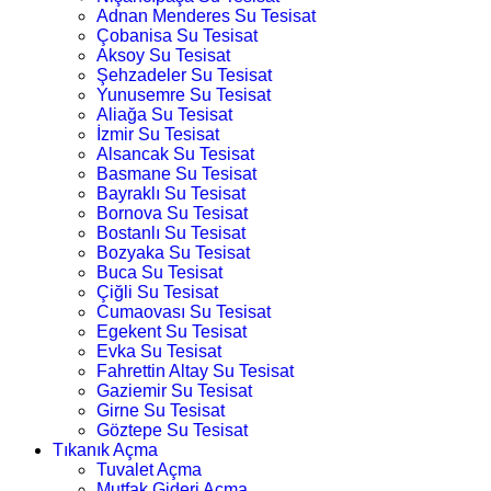
Adnan Menderes Su Tesisat
Çobanisa Su Tesisat
Aksoy Su Tesisat
Şehzadeler Su Tesisat
Yunusemre Su Tesisat
Aliağa Su Tesisat
İzmir Su Tesisat
Alsancak Su Tesisat
Basmane Su Tesisat
Bayraklı Su Tesisat
Bornova Su Tesisat
Bostanlı Su Tesisat
Bozyaka Su Tesisat
Buca Su Tesisat
Çiğli Su Tesisat
Cumaovası Su Tesisat
Egekent Su Tesisat
Evka Su Tesisat
Fahrettin Altay Su Tesisat
Gaziemir Su Tesisat
Girne Su Tesisat
Göztepe Su Tesisat
Tıkanık Açma
Tuvalet Açma
Mutfak Gideri Açma