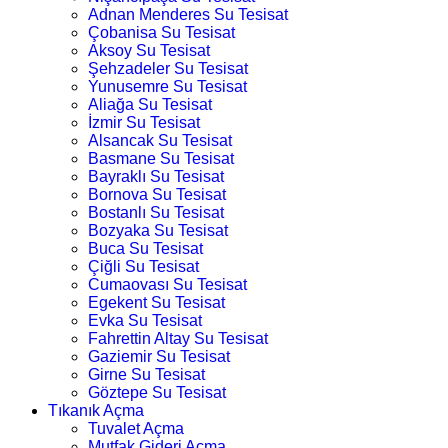
Adnan Menderes Su Tesisat
Çobanisa Su Tesisat
Aksoy Su Tesisat
Şehzadeler Su Tesisat
Yunusemre Su Tesisat
Aliağa Su Tesisat
İzmir Su Tesisat
Alsancak Su Tesisat
Basmane Su Tesisat
Bayraklı Su Tesisat
Bornova Su Tesisat
Bostanlı Su Tesisat
Bozyaka Su Tesisat
Buca Su Tesisat
Çiğli Su Tesisat
Cumaovası Su Tesisat
Egekent Su Tesisat
Evka Su Tesisat
Fahrettin Altay Su Tesisat
Gaziemir Su Tesisat
Girne Su Tesisat
Göztepe Su Tesisat
Tıkanık Açma
Tuvalet Açma
Mutfak Gideri Açma