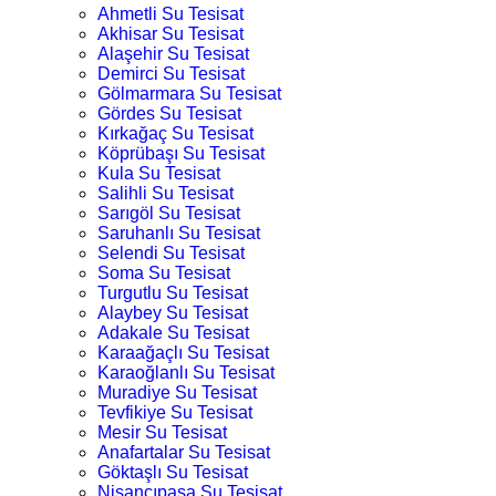
Ahmetli Su Tesisat
Akhisar Su Tesisat
Alaşehir Su Tesisat
Demirci Su Tesisat
Gölmarmara Su Tesisat
Gördes Su Tesisat
Kırkağaç Su Tesisat
Köprübaşı Su Tesisat
Kula Su Tesisat
Salihli Su Tesisat
Sarıgöl Su Tesisat
Saruhanlı Su Tesisat
Selendi Su Tesisat
Soma Su Tesisat
Turgutlu Su Tesisat
Alaybey Su Tesisat
Adakale Su Tesisat
Karaağaçlı Su Tesisat
Karaoğlanlı Su Tesisat
Muradiye Su Tesisat
Tevfikiye Su Tesisat
Mesir Su Tesisat
Anafartalar Su Tesisat
Göktaşlı Su Tesisat
Nişancıpaşa Su Tesisat