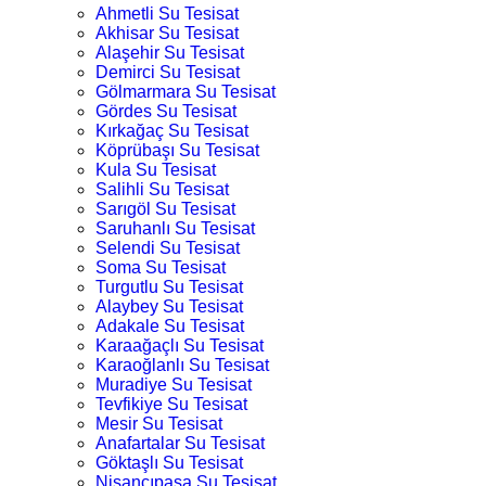
Ahmetli Su Tesisat
Akhisar Su Tesisat
Alaşehir Su Tesisat
Demirci Su Tesisat
Gölmarmara Su Tesisat
Gördes Su Tesisat
Kırkağaç Su Tesisat
Köprübaşı Su Tesisat
Kula Su Tesisat
Salihli Su Tesisat
Sarıgöl Su Tesisat
Saruhanlı Su Tesisat
Selendi Su Tesisat
Soma Su Tesisat
Turgutlu Su Tesisat
Alaybey Su Tesisat
Adakale Su Tesisat
Karaağaçlı Su Tesisat
Karaoğlanlı Su Tesisat
Muradiye Su Tesisat
Tevfikiye Su Tesisat
Mesir Su Tesisat
Anafartalar Su Tesisat
Göktaşlı Su Tesisat
Nişancıpaşa Su Tesisat