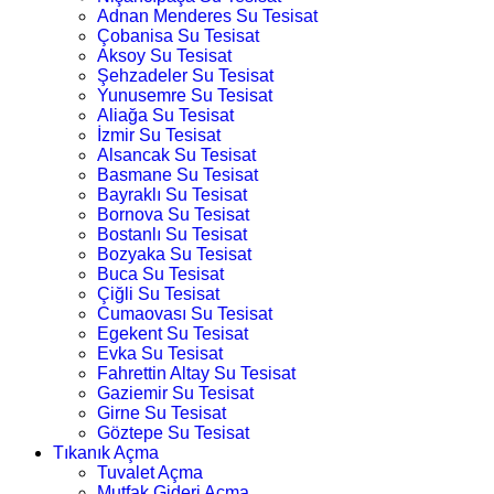
Adnan Menderes Su Tesisat
Çobanisa Su Tesisat
Aksoy Su Tesisat
Şehzadeler Su Tesisat
Yunusemre Su Tesisat
Aliağa Su Tesisat
İzmir Su Tesisat
Alsancak Su Tesisat
Basmane Su Tesisat
Bayraklı Su Tesisat
Bornova Su Tesisat
Bostanlı Su Tesisat
Bozyaka Su Tesisat
Buca Su Tesisat
Çiğli Su Tesisat
Cumaovası Su Tesisat
Egekent Su Tesisat
Evka Su Tesisat
Fahrettin Altay Su Tesisat
Gaziemir Su Tesisat
Girne Su Tesisat
Göztepe Su Tesisat
Tıkanık Açma
Tuvalet Açma
Mutfak Gideri Açma