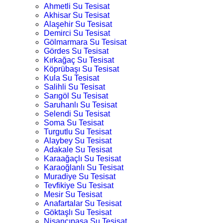
Ahmetli Su Tesisat
Akhisar Su Tesisat
Alaşehir Su Tesisat
Demirci Su Tesisat
Gölmarmara Su Tesisat
Gördes Su Tesisat
Kırkağaç Su Tesisat
Köprübaşı Su Tesisat
Kula Su Tesisat
Salihli Su Tesisat
Sarıgöl Su Tesisat
Saruhanlı Su Tesisat
Selendi Su Tesisat
Soma Su Tesisat
Turgutlu Su Tesisat
Alaybey Su Tesisat
Adakale Su Tesisat
Karaağaçlı Su Tesisat
Karaoğlanlı Su Tesisat
Muradiye Su Tesisat
Tevfikiye Su Tesisat
Mesir Su Tesisat
Anafartalar Su Tesisat
Göktaşlı Su Tesisat
Nişancıpaşa Su Tesisat