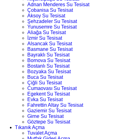
Adnan Menderes Su Tesisat
Çobanisa Su Tesisat
Aksoy Su Tesisat
Şehzadeler Su Tesisat
Yunusemre Su Tesisat
Aliağa Su Tesisat
İzmir Su Tesisat
Alsancak Su Tesisat
Basmane Su Tesisat
Bayraklı Su Tesisat
Bornova Su Tesisat
Bostanlı Su Tesisat
Bozyaka Su Tesisat
Buca Su Tesisat
Çiğli Su Tesisat
Cumaovası Su Tesisat
Egekent Su Tesisat
Evka Su Tesisat
Fahrettin Altay Su Tesisat
Gaziemir Su Tesisat
Girne Su Tesisat
Göztepe Su Tesisat
Tıkanık Açma
Tuvalet Açma
Mutfak Gideri Açma