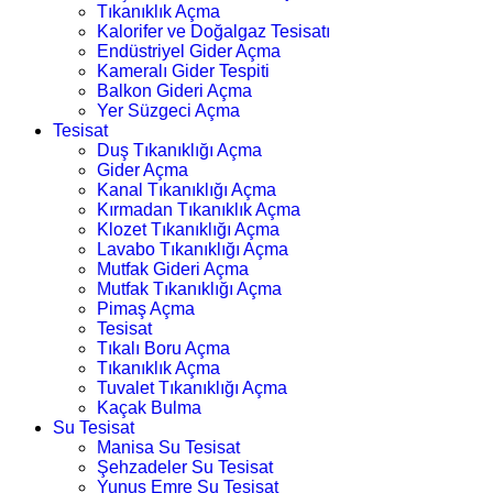
Tıkanıklık Açma
Kalorifer ve Doğalgaz Tesisatı
Endüstriyel Gider Açma
Kameralı Gider Tespiti
Balkon Gideri Açma
Yer Süzgeci Açma
Tesisat
Duş Tıkanıklığı Açma
Gider Açma
Kanal Tıkanıklığı Açma
Kırmadan Tıkanıklık Açma
Klozet Tıkanıklığı Açma
Lavabo Tıkanıklığı Açma
Mutfak Gideri Açma
Mutfak Tıkanıklığı Açma
Pimaş Açma
Tesisat
Tıkalı Boru Açma
Tıkanıklık Açma
Tuvalet Tıkanıklığı Açma
Kaçak Bulma
Su Tesisat
Manisa Su Tesisat
Şehzadeler Su Tesisat
Yunus Emre Su Tesisat