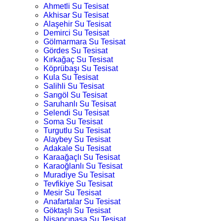
Ahmetli Su Tesisat
Akhisar Su Tesisat
Alaşehir Su Tesisat
Demirci Su Tesisat
Gölmarmara Su Tesisat
Gördes Su Tesisat
Kırkağaç Su Tesisat
Köprübaşı Su Tesisat
Kula Su Tesisat
Salihli Su Tesisat
Sarıgöl Su Tesisat
Saruhanlı Su Tesisat
Selendi Su Tesisat
Soma Su Tesisat
Turgutlu Su Tesisat
Alaybey Su Tesisat
Adakale Su Tesisat
Karaağaçlı Su Tesisat
Karaoğlanlı Su Tesisat
Muradiye Su Tesisat
Tevfikiye Su Tesisat
Mesir Su Tesisat
Anafartalar Su Tesisat
Göktaşlı Su Tesisat
Nişancıpaşa Su Tesisat